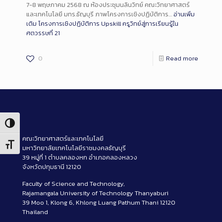
7-8 พฤษภาคม 2568 ณ ห้องประชุมนลินวิทย์ คณะวิทยาศาสตร์
และเทคโนโลยี มทร.ธัญบุรี ภาพโครงการเชิงปฏิบัติการ…
อ่านเพิ่ม
เติม
โครงการเชิงปฏิบัติการ Upskill ครูวิทย์สู่การเรียนรู้ใน
ศตวรรษที่ 21
0
Read more
Toggle High Contrast
คณะวิทยาศาสตร์และเทคโนโลยี
Toggle Font size
มหาวิทยาลัยเทคโนโลยีราชมงคลธัญบุรี
39 หมู่ที่ 1 ตำบลคลองหก อำเภอคลองหลวง
จังหวัดปทุมธานี 12120
Faculty of Science and Technology,
Rajamangala University of Technology Thanyaburi
39 Moo 1, Klong 6, Khlong Luang Pathum Thani 12120
Thailand