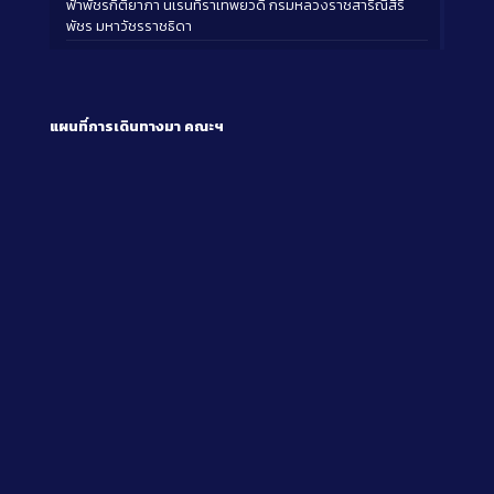
ฟ้าพัชรกิติยาภา นเรนทิราเทพยวดี กรมหลวงราชสาริณีสิริ
พัชร มหาวัชรราชธิดา
แผนที่การเดินทางมา
คณะฯ