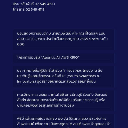
ประชาสัมพันธ์ 02 549 4150
โทรสาร 02 549 4119
ขอแสดงความยินดีกับ นายภูมิพัฒน์ คำหาญ ที่ได้ผลคะแนน
สอบ TOEIC (990) ประจำเดือนกรกฎาคม 2569 Score ระดับ
600
โครงการอบรม “Agentic AI: AWS KIRO”
ประกาศรายชื่อผู้มีสิทธิ์เข้าร่วม “การประกวดโครงงาน สิ่ง
ประดิษฐ์ และนวัตกรรม ครั้งที่ 11” (Youth Scientists &
Innovators) มุ่งสร้างอนาคตและสิ่งแวดล้อมที่ยั่งยืน
คณะวิทยาศาสตร์และเทคโนโลยี มทร.ธัญบุรี ร่วมกับ อินเตอร์
ลิ้งค์ฯ จัดอบรมยกระดับทักษะดิจิทัล เสริมเกราะความรู้เครือ
ข่ายคอมพิวเตอร์สู่โลกการทำงานจริง
พิธีบำเพ็ญกุศลในวาระครบ ๕๐ วัน (ปัญญาสมวาร) แห่งการ
สิ้นพระชนม์ เพื่อถวายเป็นพระกุศลแด่ สมเด็จพระเจ้าลูกเธอ เจ้า