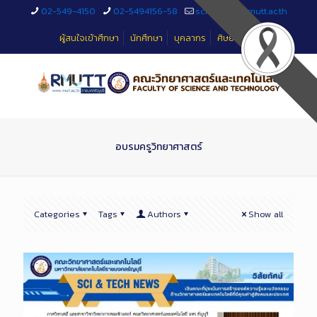
Skip
02-549-4150
02-5494156-58
sciteched@rmutt.ac.th
to
Content
ผู้สนใจเข้าศึกษา
นักศึกษา
บุคลากร
ศิษย์เก่า
อบรมครูวิทยาศาสตร์
Categories
Tags
Authors
Show all