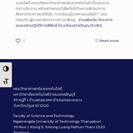
จงสวัสดิ์ คณบดีคณะวิทยาศาสตร์และเทคโนโลยี เป็นประธาน
กล่าวเปิดงาน พร้อมถ่ายทอดวิสัยทัศน์ด้านการพัฒนาการ
ศึกษาวิทยาศาสตร์ที่เน้น “การเรียนรู้จากการลงมือทำ” ขณะ
เดียวกัน ผู้ช่วยศาสตราจารย์ ดร.พิเชฐ…
อ่านเพิ่มเติม
โครงการ
อบรมเชิงปฏิบัติการฟิสิกส์ (โรงเรียนสายปัญญารังสิต)
0
Read more
Toggle High Contrast
Toggle Font size
คณะวิทยาศาสตร์และเทคโนโลยี
มหาวิทยาลัยเทคโนโลยีราชมงคลธัญบุรี
39 หมู่ที่ 1 ตำบลคลองหก อำเภอคลองหลวง
จังหวัดปทุมธานี 12120
Faculty of Science and Technology,
Rajamangala University of Technology Thanyaburi
39 Moo 1, Klong 6, Khlong Luang Pathum Thani 12120
Thailand