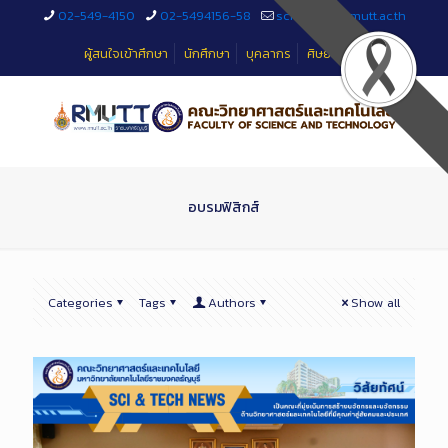
Skip
02-549-4150
02-5494156-58
sciteched@rmutt.ac.th
to
Content
ผู้สนใจเข้าศึกษา
นักศึกษา
บุคลากร
ศิษย์เก่า
อบรมฟิสิกส์
Categories
Tags
Authors
Show all