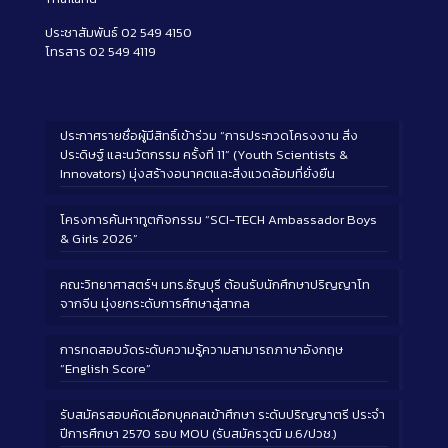
ประชาสัมพันธ์ 02 549 4150
โทรสาร 02 549 4119
ประกาศรายชื่อผู้มีสิทธิ์เข้าร่วม “การประกวดโครงงาน สิ่ง
ประดิษฐ์ และนวัตกรรม ครั้งที่ 11” (Youth Scientists &
Innovators) มุ่งสร้างอนาคตและสิ่งแวดล้อมที่ยั่งยืน
โครงการค้นหาทูตกิจกรรม “SCI-TECH Ambassador Boys
& Girls 2026”
คณะวิทยาศาสตร์ฯ มทร.ธัญบุรี ต้อนรับนักศึกษาปริญญาโท
จากจีน มุ่งยกระดับการศึกษาสู่สากล
การทดสอบวัดระดับความรู้ความสามารถภาษาอังกฤษ
“English Score”
รับสมัครสอบคัดเลือกบุคคลเข้าศึกษา ระดับปริญญาตรี ประจำ
ปีการศึกษา 2570 รอบ MOU (รับสมัครวุฒิ ม.6/ปวช.)