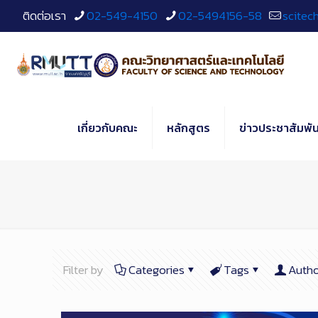
Skip
ติดต่อเรา
02-549-4150
02-5494156-58
scitec
to
Content
เกี่ยวกับคณะ
หลักสูตร
ข่าวประชาสัมพัน
Filter by
Categories
Tags
Autho