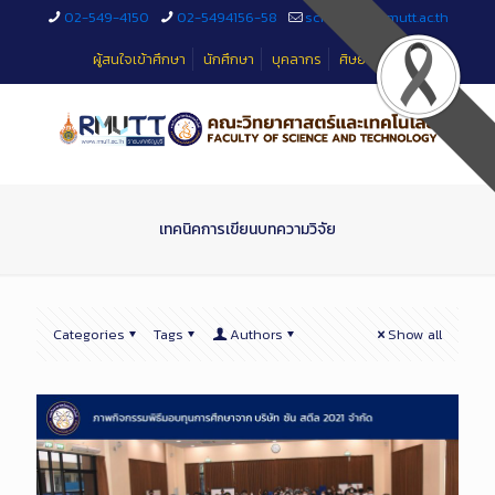
Skip
02-549-4150
02-5494156-58
sciteched@rmutt.ac.th
to
Content
ผู้สนใจเข้าศึกษา
นักศึกษา
บุคลากร
ศิษย์เก่า
เทคนิคการเขียนบทความวิจัย
Categories
Tags
Authors
Show all