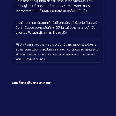
ประกาศรายชื่อผู้มีสิทธิ์เข้าร่วม “การประกวดโครงงาน สิ่ง
ประดิษฐ์ และนวัตกรรม ครั้งที่ 11” (Youth Scientists &
Innovators) มุ่งสร้างอนาคตและสิ่งแวดล้อมที่ยั่งยืน
คณะวิทยาศาสตร์และเทคโนโลยี มทร.ธัญบุรี ร่วมกับ อินเตอร์
ลิ้งค์ฯ จัดอบรมยกระดับทักษะดิจิทัล เสริมเกราะความรู้เครือ
ข่ายคอมพิวเตอร์สู่โลกการทำงานจริง
พิธีบำเพ็ญกุศลในวาระครบ ๕๐ วัน (ปัญญาสมวาร) แห่งการ
สิ้นพระชนม์ เพื่อถวายเป็นพระกุศลแด่ สมเด็จพระเจ้าลูกเธอ เจ้า
ฟ้าพัชรกิติยาภา นเรนทิราเทพยวดี กรมหลวงราชสาริณีสิริ
พัชร มหาวัชรราชธิดา
แผนที่การเดินทางมา
คณะฯ