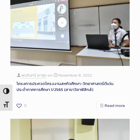
พจรินทร์ ผาสุข
on
November 8, 2022
โครงการประกวดโครงงานสหกิจศึกษา-วิทยาศาสตร์ดีเด่น
ประจำภาคการศึกษา 1/2565 (สาขาวิชาฟิสิกส์)
Toggle High Contrast
Toggle Font size
0
Read more