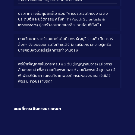
ประกาศรายชื่อผู้มีสิทธิ์เข้าร่วม “การประกวดโครงงาน สิ่ง
ประดิษฐ์ และนวัตกรรม ครั้งที่ 11” (Youth Scientists &
Innovators) มุ่งสร้างอนาคตและสิ่งแวดล้อมที่ยั่งยืน
คณะวิทยาศาสตร์และเทคโนโลยี มทร.ธัญบุรี ร่วมกับ อินเตอร์
ลิ้งค์ฯ จัดอบรมยกระดับทักษะดิจิทัล เสริมเกราะความรู้เครือ
ข่ายคอมพิวเตอร์สู่โลกการทำงานจริง
พิธีบำเพ็ญกุศลในวาระครบ ๕๐ วัน (ปัญญาสมวาร) แห่งการ
สิ้นพระชนม์ เพื่อถวายเป็นพระกุศลแด่ สมเด็จพระเจ้าลูกเธอ เจ้า
ฟ้าพัชรกิติยาภา นเรนทิราเทพยวดี กรมหลวงราชสาริณีสิริ
พัชร มหาวัชรราชธิดา
แผนที่การเดินทางมา
คณะฯ