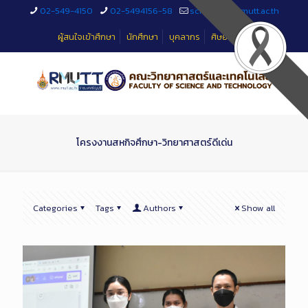
Skip
02-549-4150
02-5494156-58
sciteched@rmutt.ac.th
to
Content
ผู้สนใจเข้าศึกษา
นักศึกษา
บุคลากร
ศิษย์เก่า
โครงงานสหกิจศึกษา-วิทยาศาสตร์ดีเด่น
Categories
Tags
Authors
Show all