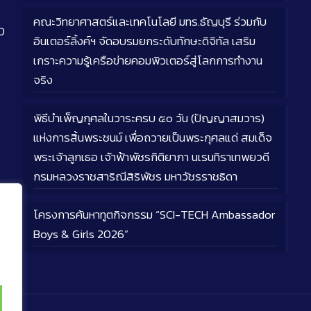
คณะวิทยาศาสตร์และเทคโนโลยี มทร.ธัญบุรี ร่วมกับ
0
อินเตอร์ลิ้งค์ฯ จัดอบรมยกระดับทักษะดิจิทัล เสริม
เกราะความรู้เครือข่ายคอมพิวเตอร์สู่โลกการทำงาน
จริง
พิธีบำเพ็ญกุศลในวาระครบ ๕๐ วัน (ปัญญาสมวาร)
แห่งการสิ้นพระชนม์ เพื่อถวายเป็นพระกุศลแด่ สมเด็จ
พระเจ้าลูกเธอ เจ้าฟ้าพัชรกิติยาภา นเรนทิราเทพยวดี
กรมหลวงราชสาริณีสิริพัชร มหาวัชรราชธิดา
โครงการค้นหาทูตกิจกรรม “SCI-TECH Ambassador
Boys & Girls 2026”