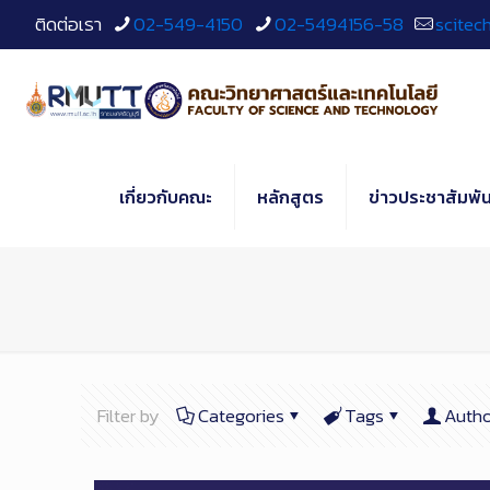
Skip
ติดต่อเรา
02-549-4150
02-5494156-58
scitec
to
Content
เกี่ยวกับคณะ
หลักสูตร
ข่าวประชาสัมพัน
Filter by
Categories
Tags
Autho