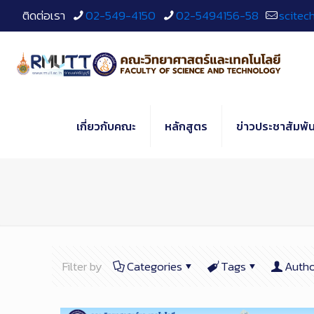
Skip
ติดต่อเรา
02-549-4150
02-5494156-58
scitec
to
Content
เกี่ยวกับคณะ
หลักสูตร
ข่าวประชาสัมพัน
Filter by
Categories
Tags
Autho