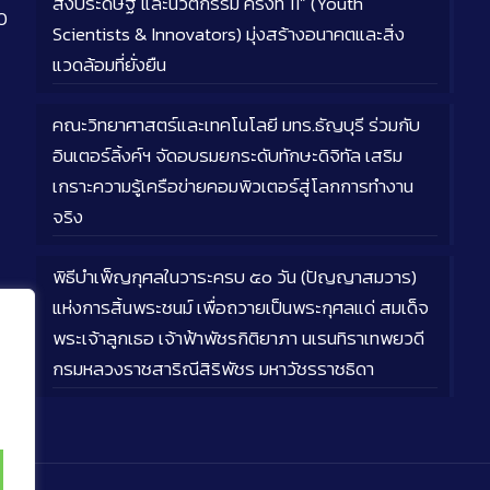
สิ่งประดิษฐ์ และนวัตกรรม ครั้งที่ 11” (Youth
0
Scientists & Innovators) มุ่งสร้างอนาคตและสิ่ง
แวดล้อมที่ยั่งยืน
คณะวิทยาศาสตร์และเทคโนโลยี มทร.ธัญบุรี ร่วมกับ
อินเตอร์ลิ้งค์ฯ จัดอบรมยกระดับทักษะดิจิทัล เสริม
เกราะความรู้เครือข่ายคอมพิวเตอร์สู่โลกการทำงาน
จริง
พิธีบำเพ็ญกุศลในวาระครบ ๕๐ วัน (ปัญญาสมวาร)
แห่งการสิ้นพระชนม์ เพื่อถวายเป็นพระกุศลแด่ สมเด็จ
พระเจ้าลูกเธอ เจ้าฟ้าพัชรกิติยาภา นเรนทิราเทพยวดี
กรมหลวงราชสาริณีสิริพัชร มหาวัชรราชธิดา