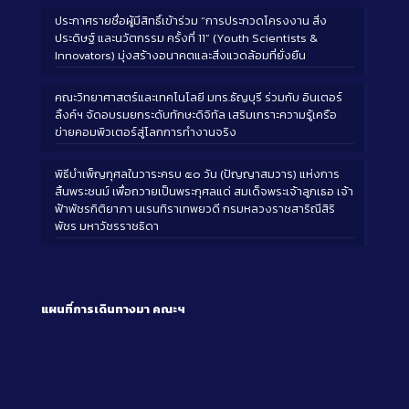
ประกาศรายชื่อผู้มีสิทธิ์เข้าร่วม “การประกวดโครงงาน สิ่ง
ประดิษฐ์ และนวัตกรรม ครั้งที่ 11” (Youth Scientists &
Innovators) มุ่งสร้างอนาคตและสิ่งแวดล้อมที่ยั่งยืน
คณะวิทยาศาสตร์และเทคโนโลยี มทร.ธัญบุรี ร่วมกับ อินเตอร์
ลิ้งค์ฯ จัดอบรมยกระดับทักษะดิจิทัล เสริมเกราะความรู้เครือ
ข่ายคอมพิวเตอร์สู่โลกการทำงานจริง
พิธีบำเพ็ญกุศลในวาระครบ ๕๐ วัน (ปัญญาสมวาร) แห่งการ
สิ้นพระชนม์ เพื่อถวายเป็นพระกุศลแด่ สมเด็จพระเจ้าลูกเธอ เจ้า
ฟ้าพัชรกิติยาภา นเรนทิราเทพยวดี กรมหลวงราชสาริณีสิริ
พัชร มหาวัชรราชธิดา
แผนที่การเดินทางมา
คณะฯ