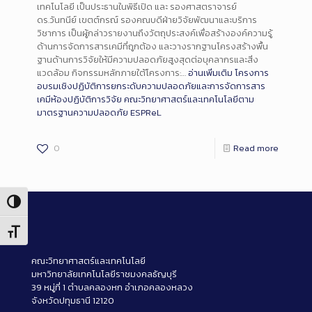
เทคโนโลยี เป็นประธานในพิธีเปิด และ รองศาสตราจารย์
ดร.วันทนีย์ เขตต์กรณ์ รองคณบดีฝ่ายวิจัยพัฒนาและบริการ
วิชาการ เป็นผู้กล่าวรายงานถึงวัตถุประสงค์เพื่อสร้างองค์ความรู้
ด้านการจัดการสารเคมีที่ถูกต้อง และวางรากฐานโครงสร้างพื้น
ฐานด้านการวิจัยให้มีความปลอดภัยสูงสุดต่อบุคลากรและสิ่ง
แวดล้อม กิจกรรมหลักภายใต้โครงการ:…
อ่านเพิ่มเติม
โครงการ
อบรมเชิงปฏิบัติการยกระดับความปลอดภัยและการจัดการสาร
เคมีห้องปฏิบัติการวิจัย คณะวิทยาศาสตร์และเทคโนโลยีตาม
มาตรฐานความปลอดภัย ESPReL
0
Read more
Toggle High Contrast
Toggle Font size
คณะวิทยาศาสตร์และเทคโนโลยี
มหาวิทยาลัยเทคโนโลยีราชมงคลธัญบุรี
39 หมู่ที่ 1 ตำบลคลองหก อำเภอคลองหลวง
จังหวัดปทุมธานี 12120