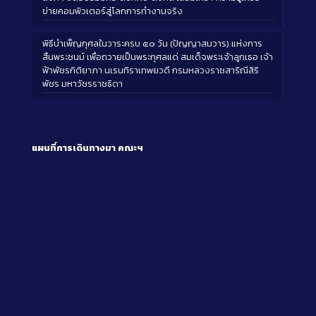
ข่ายคอมพิวเตอร์สู่โลกการทำงานจริง
พิธีบำเพ็ญกุศลในวาระครบ ๕๐ วัน (ปัญญาสมวาร) แห่งการ
สิ้นพระชนม์ เพื่อถวายเป็นพระกุศลแด่ สมเด็จพระเจ้าลูกเธอ เจ้า
ฟ้าพัชรกิติยาภา นเรนทิราเทพยวดี กรมหลวงราชสาริณีสิริ
พัชร มหาวัชรราชธิดา
แผนที่การเดินทางมา
คณะฯ