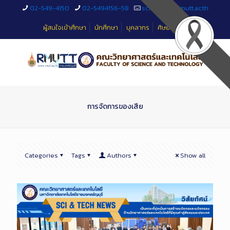
Skip
02-549-4150
02-5494156-58
sciteched@rmutt.ac.th
to
Content
ผู้สนใจเข้าศึกษา
นักศึกษา
บุคลากร
ศิษย์เก่า
การจัดการของเสีย
Categories
Tags
Authors
Show all