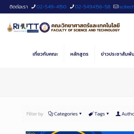
Skip
ติดต่อเรา
02-549-4150
02-5494156-58
scitec
to
Content
เกี่ยวกับคณะ
หลักสูตร
ข่าวประชาสัมพัน
Filter by
Categories
Tags
Autho