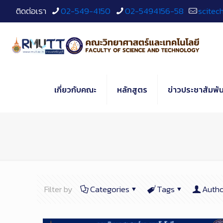
Skip
ติดต่อเรา
02-549-4150
02-5494156-58
scitec
to
Content
เกี่ยวกับคณะ
หลักสูตร
ข่าวประชาสัมพัน
Filter by
Categories
Tags
Autho