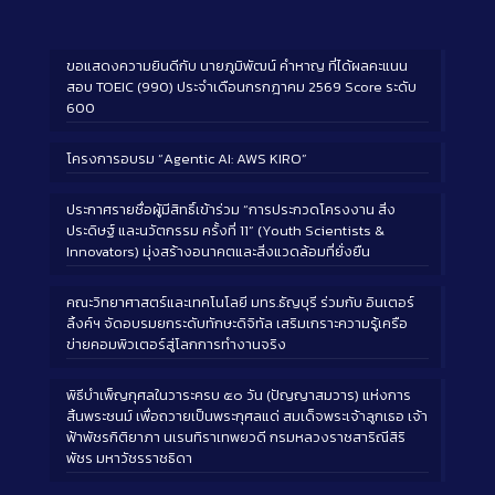
ขอแสดงความยินดีกับ นายภูมิพัฒน์ คำหาญ ที่ได้ผลคะแนน
สอบ TOEIC (990) ประจำเดือนกรกฎาคม 2569 Score ระดับ
600
โครงการอบรม “Agentic AI: AWS KIRO”
ประกาศรายชื่อผู้มีสิทธิ์เข้าร่วม “การประกวดโครงงาน สิ่ง
ประดิษฐ์ และนวัตกรรม ครั้งที่ 11” (Youth Scientists &
Innovators) มุ่งสร้างอนาคตและสิ่งแวดล้อมที่ยั่งยืน
คณะวิทยาศาสตร์และเทคโนโลยี มทร.ธัญบุรี ร่วมกับ อินเตอร์
ลิ้งค์ฯ จัดอบรมยกระดับทักษะดิจิทัล เสริมเกราะความรู้เครือ
ข่ายคอมพิวเตอร์สู่โลกการทำงานจริง
พิธีบำเพ็ญกุศลในวาระครบ ๕๐ วัน (ปัญญาสมวาร) แห่งการ
สิ้นพระชนม์ เพื่อถวายเป็นพระกุศลแด่ สมเด็จพระเจ้าลูกเธอ เจ้า
ฟ้าพัชรกิติยาภา นเรนทิราเทพยวดี กรมหลวงราชสาริณีสิริ
พัชร มหาวัชรราชธิดา