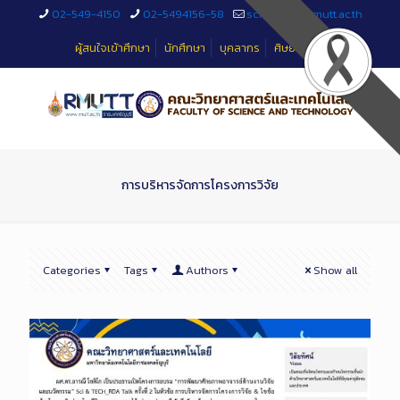
Skip
02-549-4150
02-5494156-58
sciteched@rmutt.ac.th
to
Content
ผู้สนใจเข้าศึกษา
นักศึกษา
บุคลากร
ศิษย์เก่า
การบริหารจัดการโครงการวิจัย
Categories
Tags
Authors
Show all