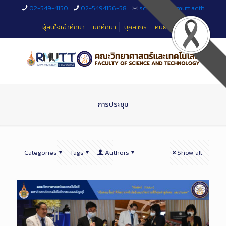
Skip
02-549-4150
02-5494156-58
sciteched@rmutt.ac.th
to
Content
ผู้สนใจเข้าศึกษา
นักศึกษา
บุคลากร
ศิษย์เก่า
การประชุม
Categories
Tags
Authors
Show all