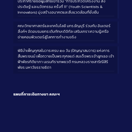
ประกาศรายชื่อผู้มีสิทธิ์เข้าร่วม “การประกวดโครงงาน สิ่ง
ประดิษฐ์ และนวัตกรรม ครั้งที่ 11” (Youth Scientists &
Innovators) มุ่งสร้างอนาคตและสิ่งแวดล้อมที่ยั่งยืน
คณะวิทยาศาสตร์และเทคโนโลยี มทร.ธัญบุรี ร่วมกับ อินเตอร์
ลิ้งค์ฯ จัดอบรมยกระดับทักษะดิจิทัล เสริมเกราะความรู้เครือ
ข่ายคอมพิวเตอร์สู่โลกการทำงานจริง
พิธีบำเพ็ญกุศลในวาระครบ ๕๐ วัน (ปัญญาสมวาร) แห่งการ
สิ้นพระชนม์ เพื่อถวายเป็นพระกุศลแด่ สมเด็จพระเจ้าลูกเธอ เจ้า
ฟ้าพัชรกิติยาภา นเรนทิราเทพยวดี กรมหลวงราชสาริณีสิริ
พัชร มหาวัชรราชธิดา
แผนที่การเดินทางมา
คณะฯ