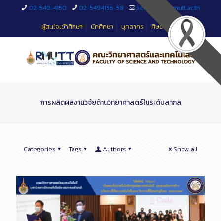
Skip
02-549-4150
02-5494156-58
sciteched@rmutt.ac.th
to
Content
ผู้สนใจเข้าศึกษา
นักศึกษา
บุคลากร
ศิษย์เก่า
การผลิตผลงานวิจัยด้านวิทยาศาสตร์ในระดับสากล
Categories
Tags
Authors
Show all