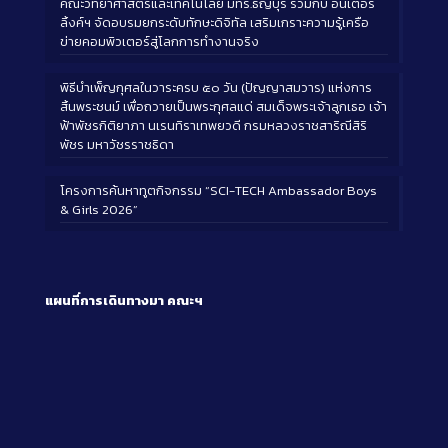
คณะวิทยาศาสตร์และเทคโนโลยี มทร.ธัญบุรี ร่วมกับ อินเตอร์
ลิ้งค์ฯ จัดอบรมยกระดับทักษะดิจิทัล เสริมเกราะความรู้เครือ
ข่ายคอมพิวเตอร์สู่โลกการทำงานจริง
พิธีบำเพ็ญกุศลในวาระครบ ๕๐ วัน (ปัญญาสมวาร) แห่งการ
สิ้นพระชนม์ เพื่อถวายเป็นพระกุศลแด่ สมเด็จพระเจ้าลูกเธอ เจ้า
ฟ้าพัชรกิติยาภา นเรนทิราเทพยวดี กรมหลวงราชสาริณีสิริ
พัชร มหาวัชรราชธิดา
โครงการค้นหาทูตกิจกรรม “SCI-TECH Ambassador Boys
& Girls 2026”
แผนที่การเดินทางมา
คณะฯ