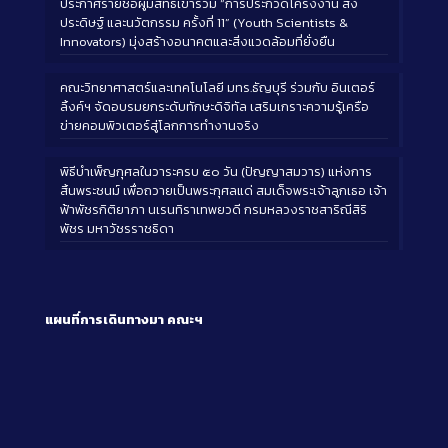
ประกาศรายชื่อผู้มีสิทธิ์เข้าร่วม “การประกวดโครงงาน สิ่ง
ประดิษฐ์ และนวัตกรรม ครั้งที่ 11” (Youth Scientists &
Innovators) มุ่งสร้างอนาคตและสิ่งแวดล้อมที่ยั่งยืน
คณะวิทยาศาสตร์และเทคโนโลยี มทร.ธัญบุรี ร่วมกับ อินเตอร์
ลิ้งค์ฯ จัดอบรมยกระดับทักษะดิจิทัล เสริมเกราะความรู้เครือ
ข่ายคอมพิวเตอร์สู่โลกการทำงานจริง
พิธีบำเพ็ญกุศลในวาระครบ ๕๐ วัน (ปัญญาสมวาร) แห่งการ
สิ้นพระชนม์ เพื่อถวายเป็นพระกุศลแด่ สมเด็จพระเจ้าลูกเธอ เจ้า
ฟ้าพัชรกิติยาภา นเรนทิราเทพยวดี กรมหลวงราชสาริณีสิริ
พัชร มหาวัชรราชธิดา
แผนที่การเดินทางมา
คณะฯ