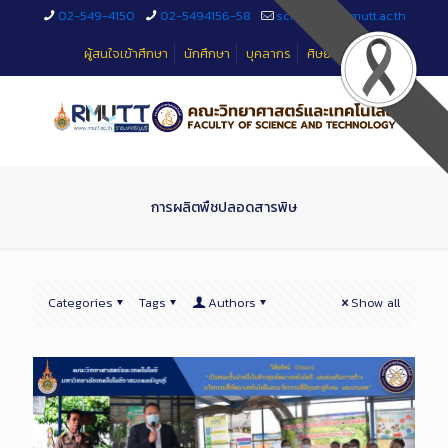
Skip
02-549-4150
02-5494156-58
sciteched@rmutt.ac.th
to
Content
ผู้สนใจเข้าศึกษา
นักศึกษา
บุคลากร
ศิษย์เก่า
การผลิตพืชปลอดสารพิษ
Categories
Tags
Authors
Show all