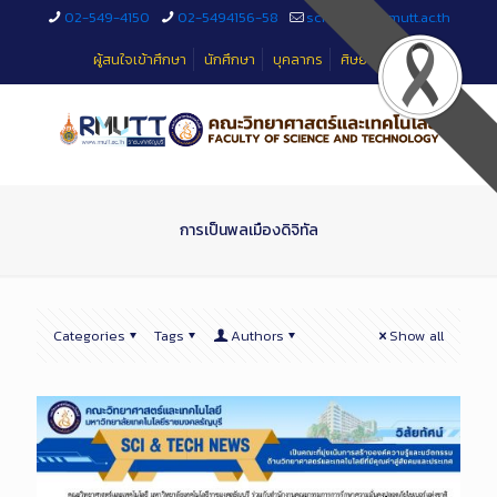
Skip
02-549-4150
02-5494156-58
sciteched@rmutt.ac.th
to
Content
ผู้สนใจเข้าศึกษา
นักศึกษา
บุคลากร
ศิษย์เก่า
การเป็นพลเมืองดิจิทัล
Categories
Tags
Authors
Show all