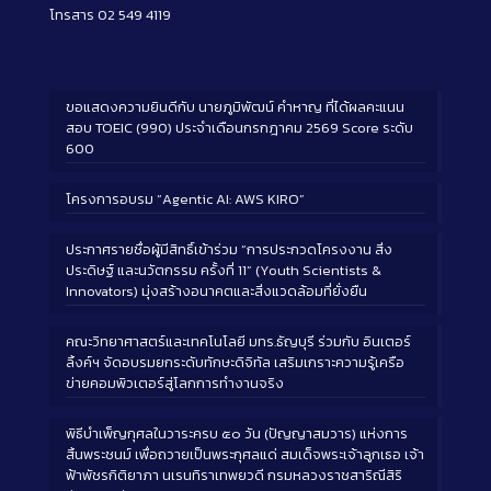
โทรสาร 02 549 4119
ขอแสดงความยินดีกับ นายภูมิพัฒน์ คำหาญ ที่ได้ผลคะแนน
สอบ TOEIC (990) ประจำเดือนกรกฎาคม 2569 Score ระดับ
600
โครงการอบรม “Agentic AI: AWS KIRO”
ประกาศรายชื่อผู้มีสิทธิ์เข้าร่วม “การประกวดโครงงาน สิ่ง
ประดิษฐ์ และนวัตกรรม ครั้งที่ 11” (Youth Scientists &
Innovators) มุ่งสร้างอนาคตและสิ่งแวดล้อมที่ยั่งยืน
คณะวิทยาศาสตร์และเทคโนโลยี มทร.ธัญบุรี ร่วมกับ อินเตอร์
ลิ้งค์ฯ จัดอบรมยกระดับทักษะดิจิทัล เสริมเกราะความรู้เครือ
ข่ายคอมพิวเตอร์สู่โลกการทำงานจริง
พิธีบำเพ็ญกุศลในวาระครบ ๕๐ วัน (ปัญญาสมวาร) แห่งการ
สิ้นพระชนม์ เพื่อถวายเป็นพระกุศลแด่ สมเด็จพระเจ้าลูกเธอ เจ้า
ฟ้าพัชรกิติยาภา นเรนทิราเทพยวดี กรมหลวงราชสาริณีสิริ