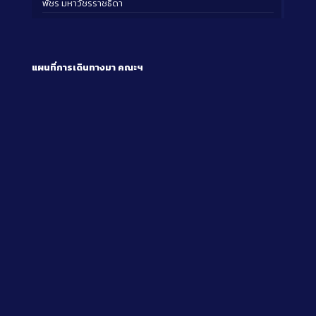
พัชร มหาวัชรราชธิดา
แผนที่การเดินทางมา
คณะฯ