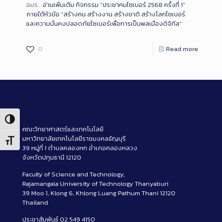
อมร…
อ่านเพิ่มเติม
กิจกรรม “ประชาคมไซเบอร์ 2568 ครั้งที่ 1”
ภายใต้หัวข้อ “สร้างคน สร้างงาน สร้างชาติ สร้างโลกไซเบอร์
และความมั่นคงปลอดภัยไซเบอร์เพื่อการเป็นพลเมืองดิจิทัล”
0
Read more
Toggle High Contrast
คณะวิทยาศาสตร์และเทคโนโลยี
มหาวิทยาลัยเทคโนโลยีราชมงคลธัญบุรี
Toggle Font size
39 หมู่ที่ 1 ตำบลคลองหก อำเภอคลองหลวง
จังหวัดปทุมธานี 12120
Faculty of Science and Technology,
Rajamangala University of Technology Thanyaburi
39 Moo 1, Klong 6, Khlong Luang Pathum Thani 12120
Thailand
ประชาสัมพันธ์ 02 549 4150