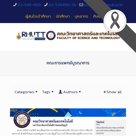
Skip
02-549-4150
02-5494156-58
sciteched@rmutt.ac.th
to
Content
ผู้สนใจเข้าศึกษา
นักศึกษา
บุคลากร
ศิษย์เก่า
คณะการแพทย์บูรณาการ
Categories
Tags
Authors
Show all