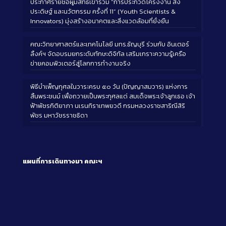
ประกาศรายชื่อผู้มีสิทธิ์เข้าร่วม “การประกวดโครงงาน สิ่ง
ประดิษฐ์ และนวัตกรรม ครั้งที่ 11” (Youth Scientists &
Innovators) มุ่งสร้างอนาคตและสิ่งแวดล้อมที่ยั่งยืน
คณะวิทยาศาสตร์และเทคโนโลยี มทร.ธัญบุรี ร่วมกับ อินเตอร์
ลิ้งค์ฯ จัดอบรมยกระดับทักษะดิจิทัล เสริมเกราะความรู้เครือ
ข่ายคอมพิวเตอร์สู่โลกการทำงานจริง
พิธีบำเพ็ญกุศลในวาระครบ ๕๐ วัน (ปัญญาสมวาร) แห่งการ
สิ้นพระชนม์ เพื่อถวายเป็นพระกุศลแด่ สมเด็จพระเจ้าลูกเธอ เจ้า
ฟ้าพัชรกิติยาภา นเรนทิราเทพยวดี กรมหลวงราชสาริณีสิริ
พัชร มหาวัชรราชธิดา
แผนที่การเดินทางมา
คณะฯ