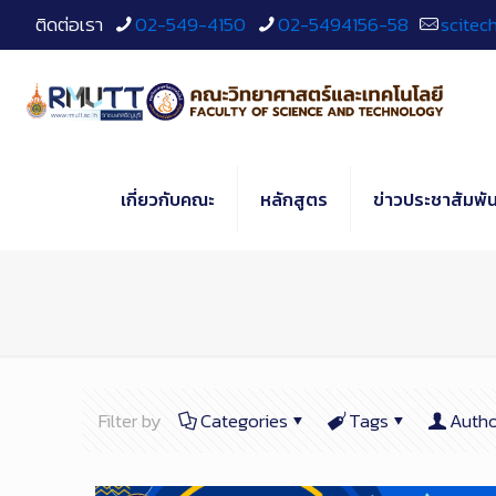
Skip
ติดต่อเรา
02-549-4150
02-5494156-58
scitec
to
Content
เกี่ยวกับคณะ
หลักสูตร
ข่าวประชาสัมพัน
Filter by
Categories
Tags
Autho