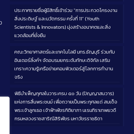
ประกาศรายชื่อผู้มีสิทธิ์เข้าร่วม “การประกวดโครงงาน
สิ่งประดิษฐ์ และนวัตกรรม ครั้งที่ 11” (Youth
0
Scientists & Innovators) มุ่งสร้างอนาคตและสิ่ง
แวดล้อมที่ยั่งยืน
คณะวิทยาศาสตร์และเทคโนโลยี มทร.ธัญบุรี ร่วมกับ
อินเตอร์ลิ้งค์ฯ จัดอบรมยกระดับทักษะดิจิทัล เสริม
เกราะความรู้เครือข่ายคอมพิวเตอร์สู่โลกการทำงาน
จริง
พิธีบำเพ็ญกุศลในวาระครบ ๕๐ วัน (ปัญญาสมวาร)
แห่งการสิ้นพระชนม์ เพื่อถวายเป็นพระกุศลแด่ สมเด็จ
พระเจ้าลูกเธอ เจ้าฟ้าพัชรกิติยาภา นเรนทิราเทพยวดี
กรมหลวงราชสาริณีสิริพัชร มหาวัชรราชธิดา