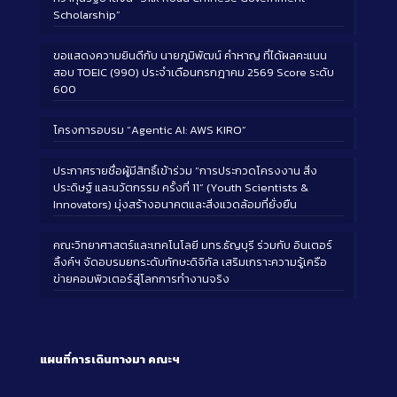
Scholarship”
ขอแสดงความยินดีกับ นายภูมิพัฒน์ คำหาญ ที่ได้ผลคะแนน
สอบ TOEIC (990) ประจำเดือนกรกฎาคม 2569 Score ระดับ
600
โครงการอบรม “Agentic AI: AWS KIRO”
ประกาศรายชื่อผู้มีสิทธิ์เข้าร่วม “การประกวดโครงงาน สิ่ง
ประดิษฐ์ และนวัตกรรม ครั้งที่ 11” (Youth Scientists &
Innovators) มุ่งสร้างอนาคตและสิ่งแวดล้อมที่ยั่งยืน
คณะวิทยาศาสตร์และเทคโนโลยี มทร.ธัญบุรี ร่วมกับ อินเตอร์
ลิ้งค์ฯ จัดอบรมยกระดับทักษะดิจิทัล เสริมเกราะความรู้เครือ
ข่ายคอมพิวเตอร์สู่โลกการทำงานจริง
แผนที่การเดินทางมา
คณะฯ