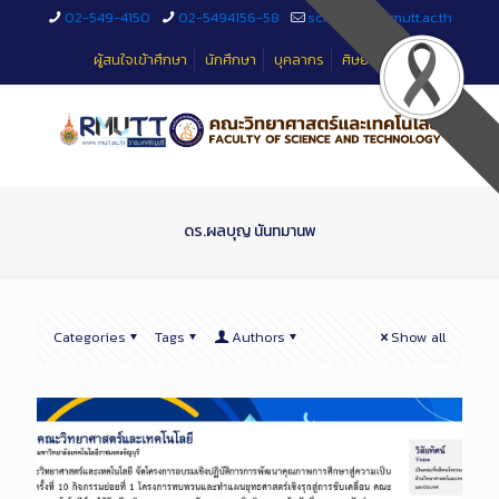
Skip
02-549-4150
02-5494156-58
sciteched@rmutt.ac.th
to
Content
ผู้สนใจเข้าศึกษา
นักศึกษา
บุคลากร
ศิษย์เก่า
ดร.ผลบุญ นันทมานพ
Categories
Tags
Authors
Show all