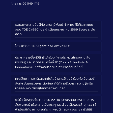
โทรสาร 02 549 4119
ขอแสดงความยินดีกับ นายภูมิพัฒน์ คำหาญ ที่ได้ผลคะแนน
สอบ TOEIC (990) ประจำเดือนกรกฎาคม 2569 Score ระดับ
600
โครงการอบรม “Agentic AI: AWS KIRO”
ประกาศรายชื่อผู้มีสิทธิ์เข้าร่วม “การประกวดโครงงาน สิ่ง
ประดิษฐ์ และนวัตกรรม ครั้งที่ 11” (Youth Scientists &
Innovators) มุ่งสร้างอนาคตและสิ่งแวดล้อมที่ยั่งยืน
คณะวิทยาศาสตร์และเทคโนโลยี มทร.ธัญบุรี ร่วมกับ อินเตอร์
ลิ้งค์ฯ จัดอบรมยกระดับทักษะดิจิทัล เสริมเกราะความรู้เครือ
ข่ายคอมพิวเตอร์สู่โลกการทำงานจริง
พิธีบำเพ็ญกุศลในวาระครบ ๕๐ วัน (ปัญญาสมวาร) แห่งการ
สิ้นพระชนม์ เพื่อถวายเป็นพระกุศลแด่ สมเด็จพระเจ้าลูกเธอ เจ้า
ฟ้าพัชรกิติยาภา นเรนทิราเทพยวดี กรมหลวงราชสาริณีสิริ