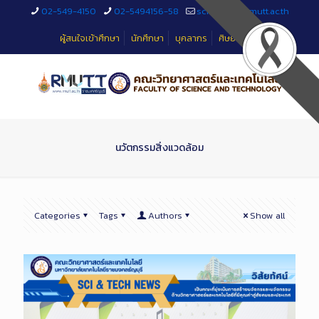
Skip
02-549-4150
02-5494156-58
sciteched@rmutt.ac.th
to
Content
ผู้สนใจเข้าศึกษา
นักศึกษา
บุคลากร
ศิษย์เก่า
นวัตกรรมสิ่งแวดล้อม
Categories
Tags
Authors
Show all