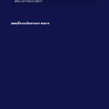
พัชร มหาวัชรราชธิดา
แผนที่การเดินทางมา
คณะฯ