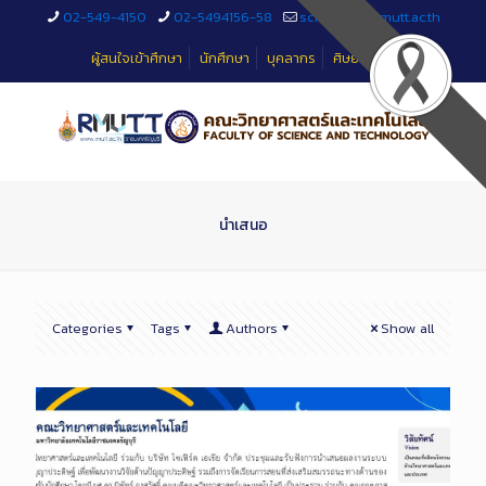
Skip
02-549-4150
02-5494156-58
sciteched@rmutt.ac.th
to
Content
ผู้สนใจเข้าศึกษา
นักศึกษา
บุคลากร
ศิษย์เก่า
นำเสนอ
Categories
Tags
Authors
Show all