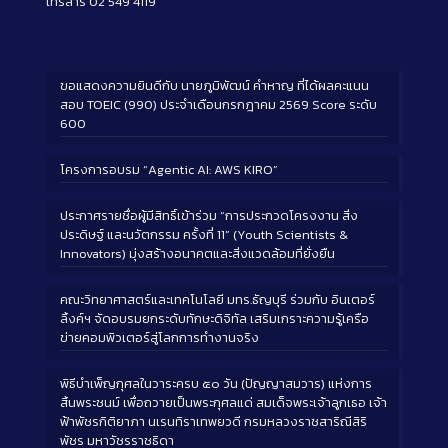
โทรสาร 02 549 4119
ขอแสดงความยินดีกับ นายภูมิพัฒน์ คำหาญ ที่ได้ผลคะแนน
สอบ TOEIC (990) ประจำเดือนกรกฎาคม 2569 Score ระดับ
600
โครงการอบรม “Agentic AI: AWS KIRO”
ประกาศรายชื่อผู้มีสิทธิ์เข้าร่วม “การประกวดโครงงาน สิ่ง
ประดิษฐ์ และนวัตกรรม ครั้งที่ 11” (Youth Scientists &
Innovators) มุ่งสร้างอนาคตและสิ่งแวดล้อมที่ยั่งยืน
คณะวิทยาศาสตร์และเทคโนโลยี มทร.ธัญบุรี ร่วมกับ อินเตอร์
ลิ้งค์ฯ จัดอบรมยกระดับทักษะดิจิทัล เสริมเกราะความรู้เครือ
ข่ายคอมพิวเตอร์สู่โลกการทำงานจริง
พิธีบำเพ็ญกุศลในวาระครบ ๕๐ วัน (ปัญญาสมวาร) แห่งการ
สิ้นพระชนม์ เพื่อถวายเป็นพระกุศลแด่ สมเด็จพระเจ้าลูกเธอ เจ้า
ฟ้าพัชรกิติยาภา นเรนทิราเทพยวดี กรมหลวงราชสาริณีสิริ
พัชร มหาวัชรราชธิดา