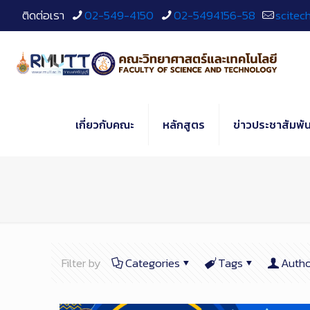
Skip
ติดต่อเรา
02-549-4150
02-5494156-58
scitec
to
Content
เกี่ยวกับคณะ
หลักสูตร
ข่าวประชาสัมพัน
Filter by
Categories
Tags
Autho