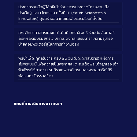
ประกาศรายชื่อผู้มีสิทธิ์เข้าร่วม “การประกวดโครงงาน สิ่ง
ประดิษฐ์ และนวัตกรรม ครั้งที่ 11” (Youth Scientists &
Innovators) มุ่งสร้างอนาคตและสิ่งแวดล้อมที่ยั่งยืน
คณะวิทยาศาสตร์และเทคโนโลยี มทร.ธัญบุรี ร่วมกับ อินเตอร์
ลิ้งค์ฯ จัดอบรมยกระดับทักษะดิจิทัล เสริมเกราะความรู้เครือ
ข่ายคอมพิวเตอร์สู่โลกการทำงานจริง
พิธีบำเพ็ญกุศลในวาระครบ ๕๐ วัน (ปัญญาสมวาร) แห่งการ
สิ้นพระชนม์ เพื่อถวายเป็นพระกุศลแด่ สมเด็จพระเจ้าลูกเธอ เจ้า
ฟ้าพัชรกิติยาภา นเรนทิราเทพยวดี กรมหลวงราชสาริณีสิริ
พัชร มหาวัชรราชธิดา
แผนที่การเดินทางมา
คณะฯ