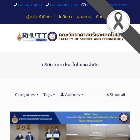
Skip
02-549-4150
02-5494156-58
sciteched@rmutt.ac.th
to
Content
ผู้สนใจเข้าศึกษา
นักศึกษา
บุคลากร
ศิษย์เก่า
บริษัท สยาม โกล ไบโอเทค จำกัด
Categories
Tags
Authors
Show all