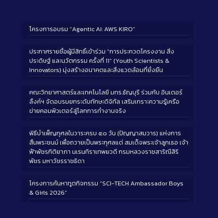
โครงการอบรม “Agentic AI: AWS KIRO”
ประกาศรายชื่อผู้มีสิทธิ์เข้าร่วม “การประกวดโครงงาน สิ่ง
ประดิษฐ์ และนวัตกรรม ครั้งที่ 11” (Youth Scientists &
Innovators) มุ่งสร้างอนาคตและสิ่งแวดล้อมที่ยั่งยืน
คณะวิทยาศาสตร์และเทคโนโลยี มทร.ธัญบุรี ร่วมกับ อินเตอร์
ลิ้งค์ฯ จัดอบรมยกระดับทักษะดิจิทัล เสริมเกราะความรู้เครือ
ข่ายคอมพิวเตอร์สู่โลกการทำงานจริง
พิธีบำเพ็ญกุศลในวาระครบ ๕๐ วัน (ปัญญาสมวาร) แห่งการ
สิ้นพระชนม์ เพื่อถวายเป็นพระกุศลแด่ สมเด็จพระเจ้าลูกเธอ เจ้า
ฟ้าพัชรกิติยาภา นเรนทิราเทพยวดี กรมหลวงราชสาริณีสิริ
พัชร มหาวัชรราชธิดา
โครงการค้นหาทูตกิจกรรม “SCI-TECH Ambassador Boys
& Girls 2026”