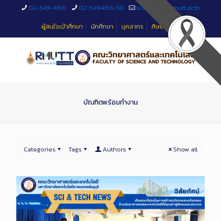
Skip
02-549-4150
02-5494156-58
sciteched@rmutt.ac.th
to
Content
ผู้สนใจเข้าศึกษา
นักศึกษา
บุคลากร
ศิษย์เก่า
บัณฑิตพร้อมทำงาน
Categories
Tags
Authors
Show all