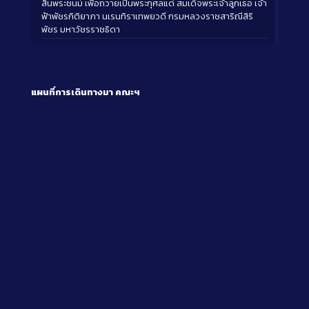
สิ้นพระชนม์ เพื่อถวายเป็นพระกุศลแด่ สมเด็จพระเจ้าลูกเธอ เจ้า
ฟ้าพัชรกิติยาภา นเรนทิราเทพยวดี กรมหลวงราชสาริณีสิริ
พัชร มหาวัชรราชธิดา
แผนที่การเดินทางมา
คณะฯ