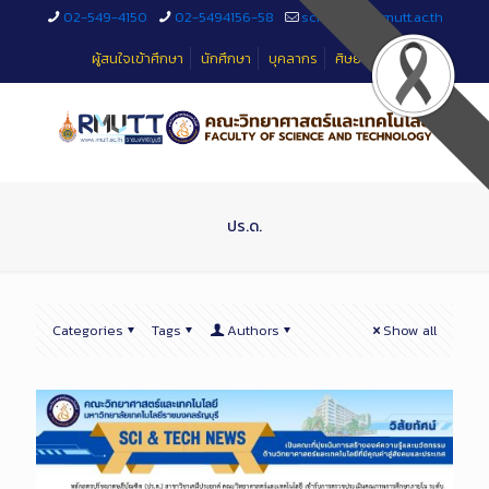
Skip
02-549-4150
02-5494156-58
sciteched@rmutt.ac.th
to
Content
ผู้สนใจเข้าศึกษา
นักศึกษา
บุคลากร
ศิษย์เก่า
ปร.ด.
Categories
Tags
Authors
Show all