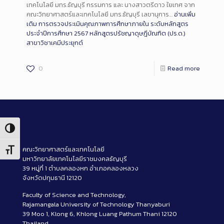
เทคโนโลยี มทร.ธัญบุรี กรรมการ และ นางสาวตรีดาว ใยเทศ จาก
คณะวิทยาศาสตร์และเทคโนโลยี มทร.ธัญบุรี เลขานุการ…
อ่านเพิ่ม
เติม
การตรวจประเมินคุณภาพการศึกษาภายใน ระดับหลักสูตร
ประจำปีการศึกษา 2567 หลักสูตรปรัชญาดุษฎีบัณฑิต (ปร.ด.)
สาขาวิชาเคมีประยุกต์
0
Read more
Toggle High Contrast
คณะวิทยาศาสตร์และเทคโนโลยี
Toggle Font size
มหาวิทยาลัยเทคโนโลยีราชมงคลธัญบุรี
39 หมู่ที่ 1 ตำบลคลองหก อำเภอคลองหลวง
จังหวัดปทุมธานี 12120
Faculty of Science and Technology,
Rajamangala University of Technology Thanyaburi
39 Moo 1, Klong 6, Khlong Luang Pathum Thani 12120
Thailand