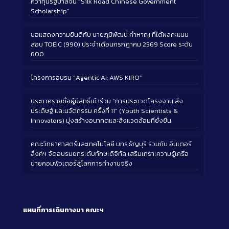
คว้าทุนรัฐบาลจีน “Silk Road Chinese Government
Scholarship”
ขอแสดงความยินดีกับ นายภูมิพัฒน์ คำหาญ ที่ได้ผลคะแนน
สอบ TOEIC (990) ประจำเดือนกรกฎาคม 2569 Score ระดับ
600
โครงการอบรม “Agentic AI: AWS KIRO”
ประกาศรายชื่อผู้มีสิทธิ์เข้าร่วม “การประกวดโครงงาน สิ่ง
ประดิษฐ์ และนวัตกรรม ครั้งที่ 11” (Youth Scientists &
Innovators) มุ่งสร้างอนาคตและสิ่งแวดล้อมที่ยั่งยืน
คณะวิทยาศาสตร์และเทคโนโลยี มทร.ธัญบุรี ร่วมกับ อินเตอร์
ลิ้งค์ฯ จัดอบรมยกระดับทักษะดิจิทัล เสริมเกราะความรู้เครือ
ข่ายคอมพิวเตอร์สู่โลกการทำงานจริง
แผนที่การเดินทางมา
คณะฯ