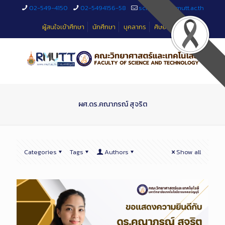
Skip
02-549-4150
02-5494156-58
sciteched@rmutt.ac.th
to
Content
ผู้สนใจเข้าศึกษา
นักศึกษา
บุคลากร
ศิษย์เก่า
ผศ.ดร.คณาภรณ์ สุจริต
Categories
Tags
Authors
Show all