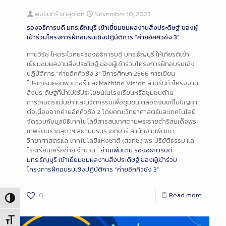
พจรินทร์ ผาสุข
on
November 10, 2023
รองอธิการบดี มทร.ธัญบุรี เข้าเยี่ยมชมผลงานสิ่งประดิษฐ์ ของผู้
เข้าร่วมโครงการฝึกอบรมเชิงปฏิบัติการ “ค่ายอิคคิวซัง 3”
ท่านวิรัช โหตระไวศยะ รองอธิการบดี มทร.ธัญบุรี ให้เกียรติเข้า
เยี่ยมชมผลงานสิ่งประดิษฐ์ ของผู้เข้าร่วมโครงการฝึกอบรมเชิง
ปฏิบัติการ “ค่ายอิคคิวซัง 3” ปีการศึกษา 2566 การเขียน
โปรแกรมคอมพิวเตอร์ และ Machine Vision สำหรับทำโครงงาน
สิ่งประดิษฐ์ที่นำไปใช้ประโยชน์ในโรงเรียนหรือชุมชนด้าน
การเกษตรแม่นยำ และนวัตกรรมเพื่อชุมชน ตลอดจนแก้ไขปัญหา
ต่อเนื่องจากค่ายอิคคิวซัง 2 โดยคณะวิทยาศาสตร์และเทคโนโลยี
จัดร่วมกับมูลนิธิเทคโนโลยีสารสนเทศตามพระราชดำริสมเด็จพระ
เทพรัตนราชสุดาฯ สยามบรมราชกุมารี สำนักงานพัฒนา
วิทยาศาสตร์และเทคโนโลยีแห่งชาติ (สวทช.) พระปริยัติธรรม และ
โรงเรียนเครือข่าย จำนวน…
อ่านเพิ่มเติม
รองอธิการบดี
มทร.ธัญบุรี เข้าเยี่ยมชมผลงานสิ่งประดิษฐ์ ของผู้เข้าร่วม
โครงการฝึกอบรมเชิงปฏิบัติการ “ค่ายอิคคิวซัง 3”
0
Read more
Toggle High Contrast
Toggle Font size