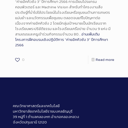
“ค่ายอิคคิวซัง 3” ปีการศึกษา 2566 การเขียนโปรแกรม
คอมพิวเตอร์ และ Machine Vision สำหรับทำโครงงานสิ่ง
ประดิษฐ์ที่นำไปใช้ประโยชน์ในโรงเรียนหรือชุมชนด้านการเกษตร
แม่นยำ และนวัตกรรมเพื่อชุมชน ตลอดจนแก้ไขปัญหาต่อ
เนื่องจากค่ายอิคคิวซัง 2 โดยมีกลุ่มเป้าหมายเป็นนักเรียนจาก
โรงเรียนพระปริยัติธรรม และโรงเรียนเครือข่าย จำนวน 9 แห่ง มี
สามเณรและครูเข้าร่วมกิจกรรมจำนวน 80…
อ่านเพิ่มเติม
โครงการฝึกอบรมเชิงปฏิบัติการ “ค่ายอิคคิวซัง 3” ปีการศึกษา
2566
0
Read more
คณะวิทยาศาสตร์และเทคโนโลยี
มหาวิทยาลัยเทคโนโลยีราชมงคลธัญบุรี
39 หมู่ที่ 1 ตำบลคลองหก อำเภอคลองหลวง
จังหวัดปทุมธานี 12120