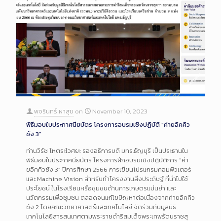
พจรินทร์ ผาสุข
on
November 10, 2023
พิธีมอบใบประกาศนียบัตร โครงการอบรมเชิงปฏิบัติ “ค่ายอิคคิว
ซัง 3”
ท่านวิรัช โหตระไวศยะ รองอธิการบดี มทร.ธัญบุรี เป็นประธานใน
พิธีมอบใบประกาศนียบัตร โครงการฝึกอบรมเชิงปฏิบัติการ “ค่า
ยอิคคิวซัง 3” ปีการศึกษา 2566 การเขียนโปรแกรมคอมพิวเตอร์
และ Machine Vision สำหรับทำโครงงานสิ่งประดิษฐ์ ที่นำไปใช้
ประโยชน์ ในโรงเรียนหรือชุมชนด้านการเกษตรแม่นยำ และ
นวัตกรรมเพื่อชุมชน ตลอดจนแก้ไขปัญหาต่อเนื่องจากค่ายอิคคิว
ซัง 2 โดยคณะวิทยาศาสตร์และเทคโนโลยี จัดร่วมกับมูลนิธิ
เทคโนโลยีสารสนเทศตามพระราชดำริสมเด็จพระเทพรัตนราชสุ