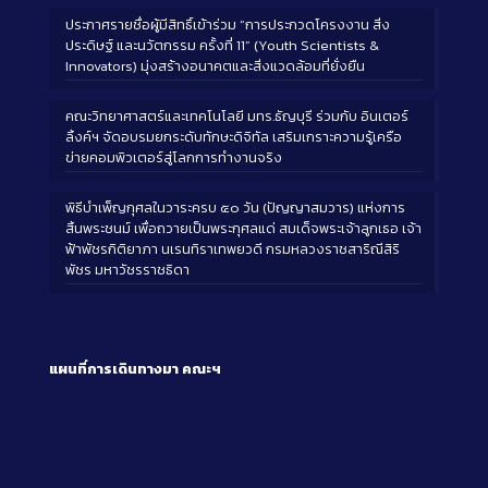
ประกาศรายชื่อผู้มีสิทธิ์เข้าร่วม “การประกวดโครงงาน สิ่ง
ประดิษฐ์ และนวัตกรรม ครั้งที่ 11” (Youth Scientists &
Innovators) มุ่งสร้างอนาคตและสิ่งแวดล้อมที่ยั่งยืน
คณะวิทยาศาสตร์และเทคโนโลยี มทร.ธัญบุรี ร่วมกับ อินเตอร์
ลิ้งค์ฯ จัดอบรมยกระดับทักษะดิจิทัล เสริมเกราะความรู้เครือ
ข่ายคอมพิวเตอร์สู่โลกการทำงานจริง
พิธีบำเพ็ญกุศลในวาระครบ ๕๐ วัน (ปัญญาสมวาร) แห่งการ
สิ้นพระชนม์ เพื่อถวายเป็นพระกุศลแด่ สมเด็จพระเจ้าลูกเธอ เจ้า
ฟ้าพัชรกิติยาภา นเรนทิราเทพยวดี กรมหลวงราชสาริณีสิริ
พัชร มหาวัชรราชธิดา
แผนที่การเดินทางมา
คณะฯ