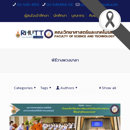
Skip
02-549-4150
02-5494156-58
sciteched@rmutt.ac.th
to
Content
ผู้สนใจเข้าศึกษา
นักศึกษา
บุคลากร
ศิษย์เก่า
พิธีวางพวงมาลา
Categories
Tags
Authors
Show all