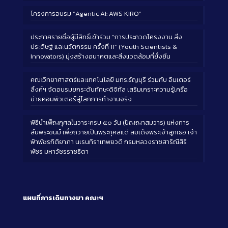
โครงการอบรม “Agentic AI: AWS KIRO”
ประกาศรายชื่อผู้มีสิทธิ์เข้าร่วม “การประกวดโครงงาน สิ่ง
ประดิษฐ์ และนวัตกรรม ครั้งที่ 11” (Youth Scientists &
Innovators) มุ่งสร้างอนาคตและสิ่งแวดล้อมที่ยั่งยืน
คณะวิทยาศาสตร์และเทคโนโลยี มทร.ธัญบุรี ร่วมกับ อินเตอร์
ลิ้งค์ฯ จัดอบรมยกระดับทักษะดิจิทัล เสริมเกราะความรู้เครือ
ข่ายคอมพิวเตอร์สู่โลกการทำงานจริง
พิธีบำเพ็ญกุศลในวาระครบ ๕๐ วัน (ปัญญาสมวาร) แห่งการ
สิ้นพระชนม์ เพื่อถวายเป็นพระกุศลแด่ สมเด็จพระเจ้าลูกเธอ เจ้า
ฟ้าพัชรกิติยาภา นเรนทิราเทพยวดี กรมหลวงราชสาริณีสิริ
พัชร มหาวัชรราชธิดา
แผนที่การเดินทางมา
คณะฯ