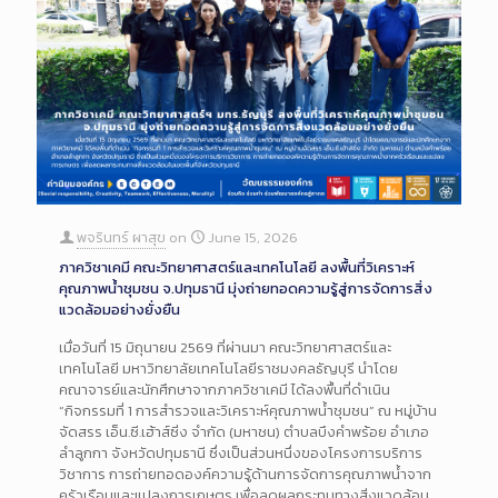
พจรินทร์ ผาสุข
on
June 15, 2026
ภาควิชาเคมี คณะวิทยาศาสตร์และเทคโนโลยี ลงพื้นที่วิเคราะห์
คุณภาพน้ำชุมชน จ.ปทุมธานี มุ่งถ่ายทอดความรู้สู่การจัดการสิ่ง
แวดล้อมอย่างยั่งยืน
เมื่อวันที่ 15 มิถุนายน 2569 ที่ผ่านมา คณะวิทยาศาสตร์และ
เทคโนโลยี มหาวิทยาลัยเทคโนโลยีราชมงคลธัญบุรี นำโดย
คณาจารย์และนักศึกษาจากภาควิชาเคมี ได้ลงพื้นที่ดำเนิน
“กิจกรรมที่ 1 การสำรวจและวิเคราะห์คุณภาพน้ำชุมชน” ณ หมู่บ้าน
จัดสรร เอ็น.ซี.เฮ้าส์ซิ่ง จำกัด (มหาชน) ตำบลบึงคำพร้อย อำเภอ
ลำลูกกา จังหวัดปทุมธานี ซึ่งเป็นส่วนหนึ่งของโครงการบริการ
วิชาการ การถ่ายทอดองค์ความรู้ด้านการจัดการคุณภาพน้ำจาก
ครัวเรือนและแปลงการเกษตร เพื่อลดผลกระทบทางสิ่งแวดล้อม