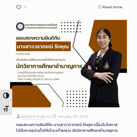
0
Read more
Toggle High Contrast
Toggle Font size
พจรินทร์ ผาสุข
on
January 30, 2026
ขอแสดงความยินดีกับ นางสาววราภรณ์ รักคุณ เนื่องในโอกาส
ได้รับการแต่งตั้งให้ดำรงตำแหน่ง นักวิชาการศึกษาชำนาญการ