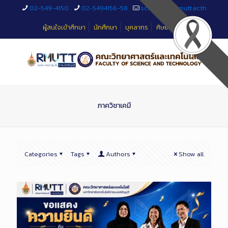
Skip
02-549-4150
02-5494156-58
sciteched@rmutt.ac.th
to
Content
ผู้สนใจเข้าศึกษา
นักศึกษา
บุคลากร
ศิษย์เก่า
ภาควิชาเคมี
Categories
Tags
Authors
Show all