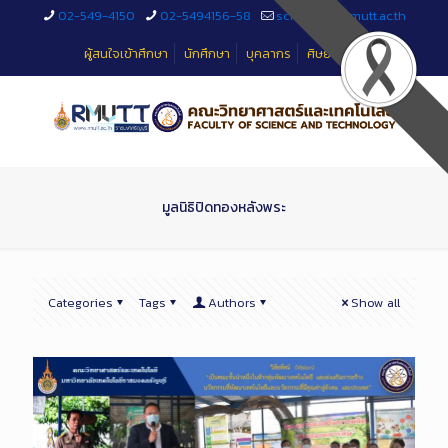
Skip
02-549-4150
02-5494156-58
sciteched@rmutt.ac.th
to
Content
ผู้สนใจเข้าศึกษา
นักศึกษา
บุคลากร
ศิษย์เก่า
มูลนิธิปิดทองหลังพระ
Categories
Tags
Authors
Show all