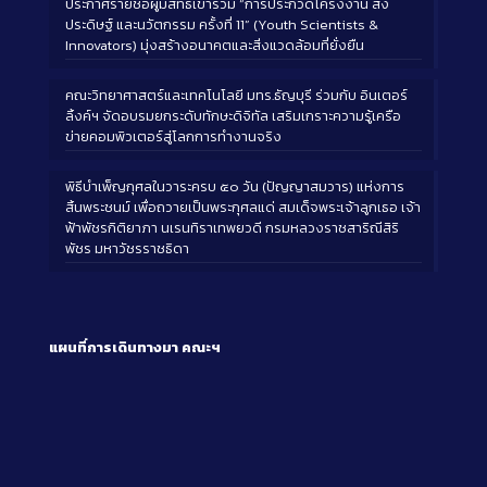
ประกาศรายชื่อผู้มีสิทธิ์เข้าร่วม “การประกวดโครงงาน สิ่ง
ประดิษฐ์ และนวัตกรรม ครั้งที่ 11” (Youth Scientists &
Innovators) มุ่งสร้างอนาคตและสิ่งแวดล้อมที่ยั่งยืน
คณะวิทยาศาสตร์และเทคโนโลยี มทร.ธัญบุรี ร่วมกับ อินเตอร์
ลิ้งค์ฯ จัดอบรมยกระดับทักษะดิจิทัล เสริมเกราะความรู้เครือ
ข่ายคอมพิวเตอร์สู่โลกการทำงานจริง
พิธีบำเพ็ญกุศลในวาระครบ ๕๐ วัน (ปัญญาสมวาร) แห่งการ
สิ้นพระชนม์ เพื่อถวายเป็นพระกุศลแด่ สมเด็จพระเจ้าลูกเธอ เจ้า
ฟ้าพัชรกิติยาภา นเรนทิราเทพยวดี กรมหลวงราชสาริณีสิริ
พัชร มหาวัชรราชธิดา
แผนที่การเดินทางมา
คณะฯ