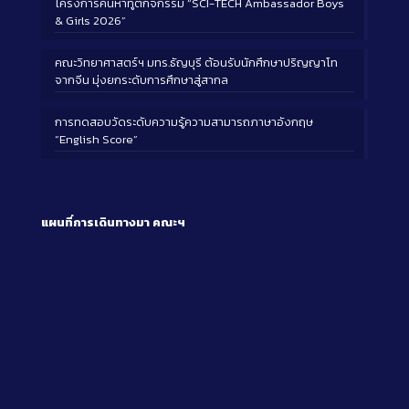
โครงการค้นหาทูตกิจกรรม “SCI-TECH Ambassador Boys
& Girls 2026”
คณะวิทยาศาสตร์ฯ มทร.ธัญบุรี ต้อนรับนักศึกษาปริญญาโท
จากจีน มุ่งยกระดับการศึกษาสู่สากล
การทดสอบวัดระดับความรู้ความสามารถภาษาอังกฤษ
“English Score”
แผนที่การเดินทางมา
คณะฯ