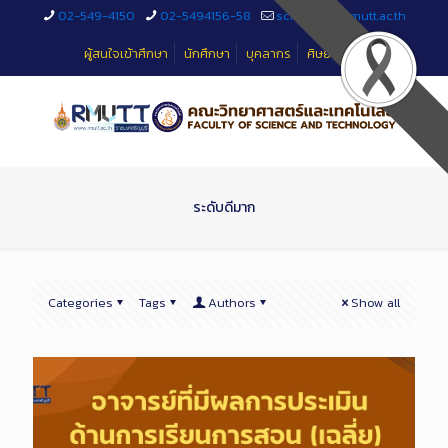
Skip
02-549-4150
02-5494156-58
sciteched@rmutt.ac.th
to
Content
ผู้สนใจเข้าศึกษา
นักศึกษา
บุคลากร
ศิษย์เก่า
ระดับดีมาก
Categories
Tags
Authors
Show all