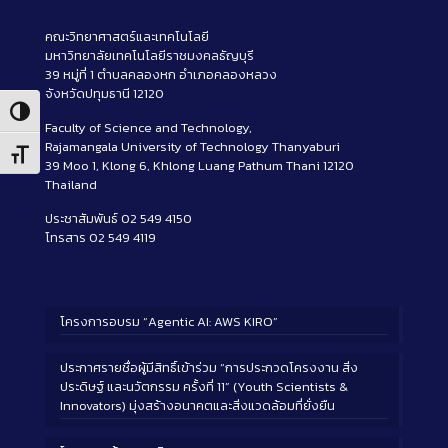
คณะวิทยาศาสตร์และเทคโนโลยี
มหาวิทยาลัยเทคโนโลยีราชมงคลธัญบุรี
39 หมู่ที่ 1 ตำบลคลองหก อำเภอคลองหลวง
จังหวัดปทุมธานี 12120
Toggle High Contrast
Faculty of Science and Technology,
Rajamangala University of Technology Thanyaburi
Toggle Font size
39 Moo 1, Klong 6, Khlong Luang Pathum Thani 12120
Thailand
ประชาสัมพันธ์ 02 549 4150
โทรสาร 02 549 4119
โครงการอบรม “Agentic AI: AWS KIRO”
ประกาศรายชื่อผู้มีสิทธิ์เข้าร่วม “การประกวดโครงงาน สิ่ง
ประดิษฐ์ และนวัตกรรม ครั้งที่ 11” (Youth Scientists &
Innovators) มุ่งสร้างอนาคตและสิ่งแวดล้อมที่ยั่งยืน