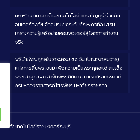
คณะวิทยาศาสตร์และเทคโนโลยี มทร.ธัญบุรี ร่วมกับ
อินเตอร์ลิ้งค์ฯ จัดอบรมยกระดับทักษะดิจิทัล เสริม
เกราะความรู้เครือข่ายคอมพิวเตอร์สู่โลกการทำงาน
จริง
พิธีบำเพ็ญกุศลในวาระครบ ๕๐ วัน (ปัญญาสมวาร)
แห่งการสิ้นพระชนม์ เพื่อถวายเป็นพระกุศลแด่ สมเด็จ
พระเจ้าลูกเธอ เจ้าฟ้าพัชรกิติยาภา นเรนทิราเทพยวดี
กรมหลวงราชสาริณีสิริพัชร มหาวัชรราชธิดา
ิทยาลัยเทคโนโลยีราชมงคลธัญบุรี