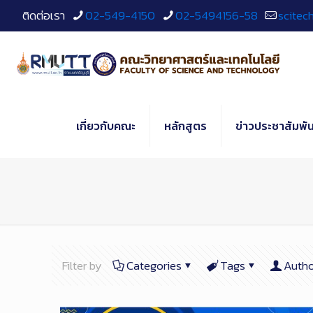
Skip
ติดต่อเรา
02-549-4150
02-5494156-58
scitec
to
Content
เกี่ยวกับคณะ
หลักสูตร
ข่าวประชาสัมพัน
Filter by
Categories
Tags
Autho