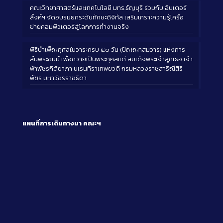
คณะวิทยาศาสตร์และเทคโนโลยี มทร.ธัญบุรี ร่วมกับ อินเตอร์
ลิ้งค์ฯ จัดอบรมยกระดับทักษะดิจิทัล เสริมเกราะความรู้เครือ
ข่ายคอมพิวเตอร์สู่โลกการทำงานจริง
พิธีบำเพ็ญกุศลในวาระครบ ๕๐ วัน (ปัญญาสมวาร) แห่งการ
สิ้นพระชนม์ เพื่อถวายเป็นพระกุศลแด่ สมเด็จพระเจ้าลูกเธอ เจ้า
ฟ้าพัชรกิติยาภา นเรนทิราเทพยวดี กรมหลวงราชสาริณีสิริ
พัชร มหาวัชรราชธิดา
แผนที่การเดินทางมา
คณะฯ