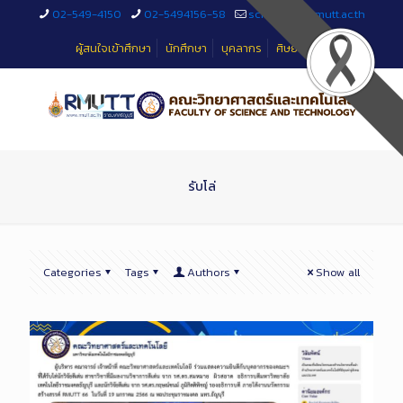
Skip
02-549-4150
02-5494156-58
sciteched@rmutt.ac.th
to
Content
ผู้สนใจเข้าศึกษา
นักศึกษา
บุคลากร
ศิษย์เก่า
รับโล่
Categories
Tags
Authors
Show all