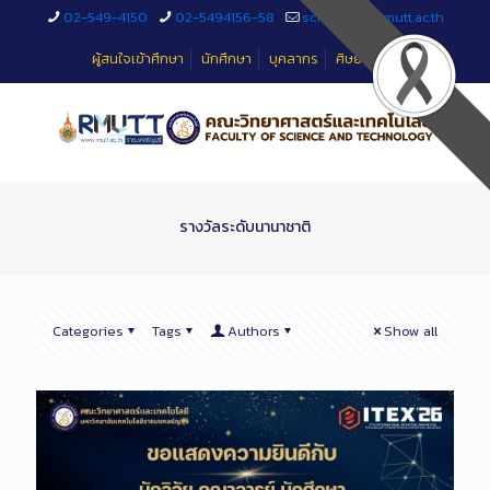
Skip
02-549-4150
02-5494156-58
sciteched@rmutt.ac.th
to
Content
ผู้สนใจเข้าศึกษา
นักศึกษา
บุคลากร
ศิษย์เก่า
รางวัลระดับนานาชาติ
Categories
Tags
Authors
Show all