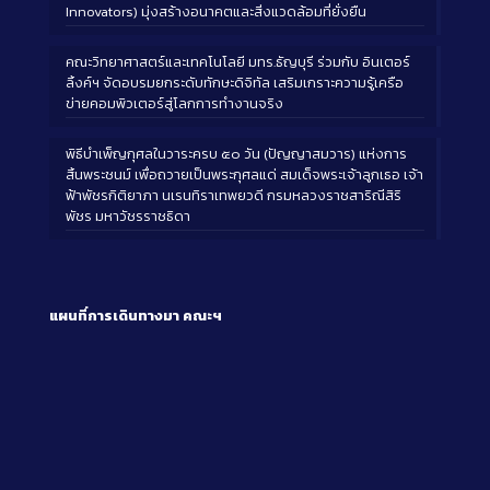
Innovators) มุ่งสร้างอนาคตและสิ่งแวดล้อมที่ยั่งยืน
คณะวิทยาศาสตร์และเทคโนโลยี มทร.ธัญบุรี ร่วมกับ อินเตอร์
ลิ้งค์ฯ จัดอบรมยกระดับทักษะดิจิทัล เสริมเกราะความรู้เครือ
ข่ายคอมพิวเตอร์สู่โลกการทำงานจริง
พิธีบำเพ็ญกุศลในวาระครบ ๕๐ วัน (ปัญญาสมวาร) แห่งการ
สิ้นพระชนม์ เพื่อถวายเป็นพระกุศลแด่ สมเด็จพระเจ้าลูกเธอ เจ้า
ฟ้าพัชรกิติยาภา นเรนทิราเทพยวดี กรมหลวงราชสาริณีสิริ
พัชร มหาวัชรราชธิดา
แผนที่การเดินทางมา
คณะฯ