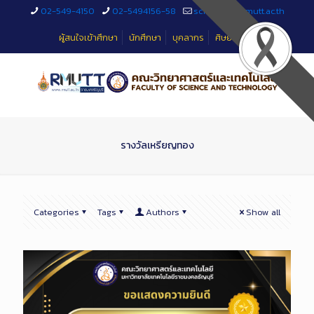
Skip
02-549-4150
02-5494156-58
sciteched@rmutt.ac.th
to
Content
ผู้สนใจเข้าศึกษา
นักศึกษา
บุคลากร
ศิษย์เก่า
รางวัลเหรียญทอง
Categories
Tags
Authors
Show all