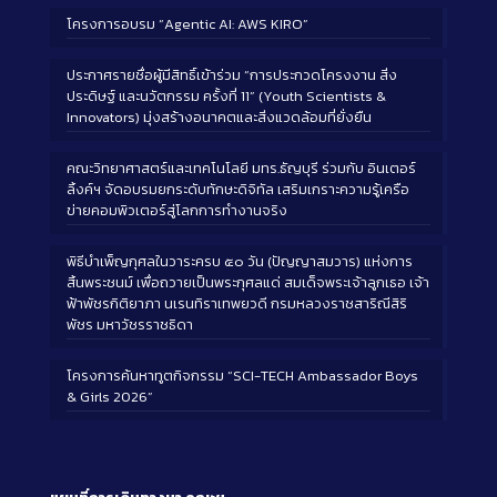
โครงการอบรม “Agentic AI: AWS KIRO”
ประกาศรายชื่อผู้มีสิทธิ์เข้าร่วม “การประกวดโครงงาน สิ่ง
ประดิษฐ์ และนวัตกรรม ครั้งที่ 11” (Youth Scientists &
Innovators) มุ่งสร้างอนาคตและสิ่งแวดล้อมที่ยั่งยืน
คณะวิทยาศาสตร์และเทคโนโลยี มทร.ธัญบุรี ร่วมกับ อินเตอร์
ลิ้งค์ฯ จัดอบรมยกระดับทักษะดิจิทัล เสริมเกราะความรู้เครือ
ข่ายคอมพิวเตอร์สู่โลกการทำงานจริง
พิธีบำเพ็ญกุศลในวาระครบ ๕๐ วัน (ปัญญาสมวาร) แห่งการ
สิ้นพระชนม์ เพื่อถวายเป็นพระกุศลแด่ สมเด็จพระเจ้าลูกเธอ เจ้า
ฟ้าพัชรกิติยาภา นเรนทิราเทพยวดี กรมหลวงราชสาริณีสิริ
พัชร มหาวัชรราชธิดา
โครงการค้นหาทูตกิจกรรม “SCI-TECH Ambassador Boys
& Girls 2026”