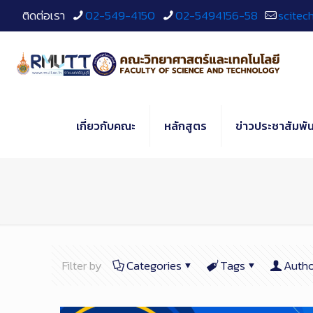
Skip
ติดต่อเรา
02-549-4150
02-5494156-58
scitec
to
Content
เกี่ยวกับคณะ
หลักสูตร
ข่าวประชาสัมพัน
Filter by
Categories
Tags
Autho