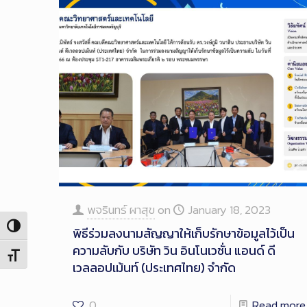
พจรินทร์ ผาสุข
on
January 18, 2023
Toggle High Contrast
พิธีร่วมลงนามสัญญาให้เก็บรักษาข้อมูลไว้เป็น
ความลับกับ บริษัท วิน อินโนเวชั่น แอนด์ ดี
Toggle Font size
เวลลอปเม้นท์ (ประเทศไทย) จำกัด
0
Read more