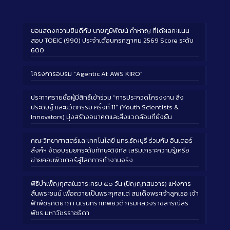
ขอแสดงความยินดีกับ นายภูมิพัฒน์ คำหาญ ที่ได้ผลคะแนน
สอบ TOEIC (990) ประจำเดือนกรกฎาคม 2569 Score ระดับ
600
โครงการอบรม “Agentic AI: AWS KIRO”
ประกาศรายชื่อผู้มีสิทธิ์เข้าร่วม “การประกวดโครงงาน สิ่ง
ประดิษฐ์ และนวัตกรรม ครั้งที่ 11” (Youth Scientists &
Innovators) มุ่งสร้างอนาคตและสิ่งแวดล้อมที่ยั่งยืน
คณะวิทยาศาสตร์และเทคโนโลยี มทร.ธัญบุรี ร่วมกับ อินเตอร์
ลิ้งค์ฯ จัดอบรมยกระดับทักษะดิจิทัล เสริมเกราะความรู้เครือ
ข่ายคอมพิวเตอร์สู่โลกการทำงานจริง
พิธีบำเพ็ญกุศลในวาระครบ ๕๐ วัน (ปัญญาสมวาร) แห่งการ
สิ้นพระชนม์ เพื่อถวายเป็นพระกุศลแด่ สมเด็จพระเจ้าลูกเธอ เจ้า
ฟ้าพัชรกิติยาภา นเรนทิราเทพยวดี กรมหลวงราชสาริณีสิริ
พัชร มหาวัชรราชธิดา