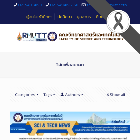
Skip
02-549-4150
02-5494156-58
sciteched@rmutt.ac.th
to
Content
ผู้สนใจเข้าศึกษา
นักศึกษา
บุคลากร
ศิษย์เก่า
วิจัยเพื่ออนาคต
Categories
Tags
Authors
Show all