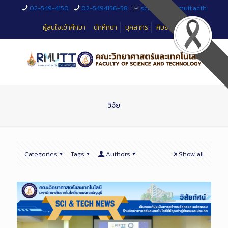
Skip
02-549-4150
02-5494156-58
sciteched@rmutt.ac.th
to
Content
ผู้สนใจเข้าศึกษา
นักศึกษา
บุคลากร
ศิษย์เก่า
วิจัย
Categories
Tags
Authors
Show all