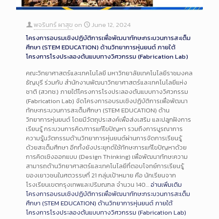
พจรินทร์ ผาสุข
on
June 12, 2024
โครงการอบรมเชิงปฏิบัติการเพื่อพัฒนาทักษะกระบวนการสะเต็ม
ศึกษา (STEM EDUCATION) ด้านวิทยาการหุ่นยนต์ ภายใต้
โครงการโรงประลองต้นแบบทางวิศวกรรม (Fabrication Lab)
คณะวิทยาศาสตร์และเทคโนโลยี มหาวิทยาลัยเทคโนโลยีราชมงคล
ธัญบุรี ร่วมกับ สำนักงานพัฒนาวิทยาศาสตร์และเทคโนโลยีแห่ง
ชาติ (สวทช.) ภายใต้โครงการโรงประลองต้นแบบทางวิศวกรรม
(Fabrication Lab) จัดโครงการอบรมเชิงปฏิบัติการเพื่อพัฒนา
ทักษะกระบวนการสะเต็มศึกษา (STEM EDUCATION) ด้าน
วิทยาการหุ่นยนต์ โดยมีวัตถุประสงค์เพื่อส่งเสริม และปลูกฝังการ
เรียนรู้ กระบวนการคิด/การแก้ไขปัญหา รวมถึงการบูรณาการ
ความรู้นวัตกรรมด้านวิทยาการหุ่นยนต์ผ่านการจัดการเรียนรู้
ด้วยสะเต็มศึกษา อีกทั้งยังประยุกต์ใช้ทักษะการแก้ไขปัญหาด้วย
การคิดเชิงออกแบบ (Design Thinking) เพื่อพัฒนาทักษะความ
สามารถด้านวิทยาศาสตร์และเทคโนโลยีที่ตอบโจทย์การเรียนรู้
ของเยาวชนในศตวรรษที่ 21 กลุ่มเป้าหมาย คือ นักเรียนจาก
โรงเรียนเขตกรุงเทพและปริมณฑล จำนวน 140…
อ่านเพิ่มเติม
โครงการอบรมเชิงปฏิบัติการเพื่อพัฒนาทักษะกระบวนการสะเต็ม
ศึกษา (STEM EDUCATION) ด้านวิทยาการหุ่นยนต์ ภายใต้
โครงการโรงประลองต้นแบบทางวิศวกรรม (Fabrication Lab)