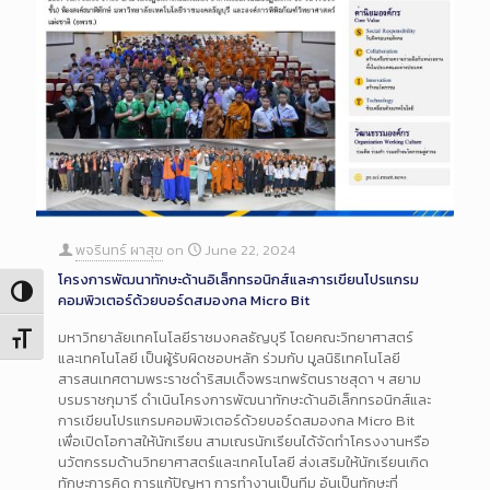
พจรินทร์ ผาสุข
on
June 22, 2024
โครงการพัฒนาทักษะด้านอิเล็กทรอนิกส์และการเขียนโปรแกรม
Toggle High Contrast
คอมพิวเตอร์ด้วยบอร์ดสมองกล Micro Bit
มหาวิทยาลัยเทคโนโลยีราชมงคลธัญบุรี โดยคณะวิทยาศาสตร์
Toggle Font size
และเทคโนโลยี เป็นผู้รับผิดชอบหลัก ร่วมกับ มูลนิธิเทคโนโลยี
สารสนเทศตามพระราชดำริสมเด็จพระเทพรัตนราชสุดา ฯ สยาม
บรมราชกุมารี ดำเนินโครงการพัฒนาทักษะด้านอิเล็กทรอนิกส์และ
การเขียนโปรแกรมคอมพิวเตอร์ด้วยบอร์ดสมองกล Micro Bit
เพื่อเปิดโอกาสให้นักเรียน สามเณรนักเรียนได้จัดทำโครงงานหรือ
นวัตกรรมด้านวิทยาศาสตร์และเทคโนโลยี ส่งเสริมให้นักเรียนเกิด
ทักษะการคิด การแก้ปัญหา การทำงานเป็นทีม อันเป็นทักษะที่