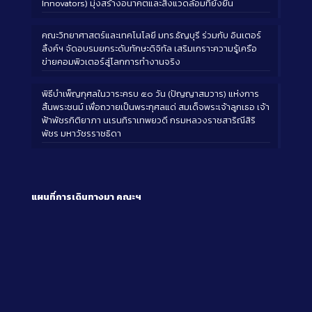
Innovators) มุ่งสร้างอนาคตและสิ่งแวดล้อมที่ยั่งยืน
คณะวิทยาศาสตร์และเทคโนโลยี มทร.ธัญบุรี ร่วมกับ อินเตอร์
ลิ้งค์ฯ จัดอบรมยกระดับทักษะดิจิทัล เสริมเกราะความรู้เครือ
ข่ายคอมพิวเตอร์สู่โลกการทำงานจริง
พิธีบำเพ็ญกุศลในวาระครบ ๕๐ วัน (ปัญญาสมวาร) แห่งการ
สิ้นพระชนม์ เพื่อถวายเป็นพระกุศลแด่ สมเด็จพระเจ้าลูกเธอ เจ้า
ฟ้าพัชรกิติยาภา นเรนทิราเทพยวดี กรมหลวงราชสาริณีสิริ
พัชร มหาวัชรราชธิดา
แผนที่การเดินทางมา
คณะฯ