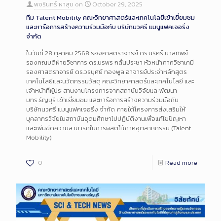
พจรินทร์ ผาสุข
on
October 29, 2025
ทีม Talent Mobility คณะวิทยาศาสตร์และเทคโนโลยีเข้าเยี่ยมชม
และหารือการสร้างความร่วมมือกับ บริษัทนวศรี แมนูแฟคเจอริ่ง
จำกัด
ในวันที่ 28 ตุลาคม 2568 รองศาสตราจารย์ ดร.นริศร์ บาลทิพย์
รองคณบดีฝ่ายวิชาการ ดร.นรพร กลั่นประชา หัวหน้าภาควิชาเคมี
รองศาสตราจารย์ ดร.วรนุศย์ ทองพูล อาจารย์ประจำหลักสูตร
เทคโนโลยีและนวัตกรรมวัสดุ คณะวิทยาศาสตร์และเทคโนโลยี และ
เจ้าหน้าที่ผู้ประสานงานโครงการจากสถาบันวิจัยและพัฒนา
มทร.ธัญบุรี เข้าเยี่ยมชม และหารือการสร้างความร่วมมือกับ
บริษัทนวศรี แมนูแฟคเจอริ่ง จำกัด ภายใต้โครงการส่งเสริมให้
บุคลากรวิจัยในสถาบันอุดมศึกษาไปปฏิบัติงานเพื่อแก้ไขปัญหา
และเพิ่มขีดความสามารถในการผลิตให้ภาคอุตสาหกรรม (Talent
Mobility)
0
Read more