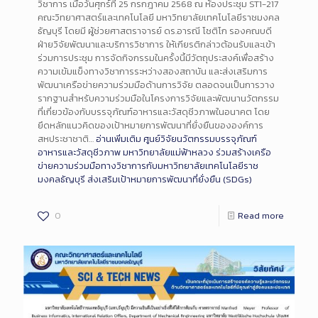
วิชาการ เมื่อวันศุกร์ที่ 25 กรกฎาคม 2568 ณ ห้องประชุม ST1-217
คณะวิทยาศาสตร์และเทคโนโลยี มหาวิทยาลัยเทคโนโลยีราชมงคล
ธัญบุรี โดยมี ผู้ช่วยศาสตราจารย์ ดร.อารณี โชติโก รองคณบดี
ฝ่ายวิจัยพัฒนาและบริการวิชาการ ให้เกียรติกล่าวต้อนรับและเข้า
ร่วมการประชุม การจัดกิจกรรมในครั้งนี้มีวัตถุประสงค์เพื่อสร้าง
ความเข้มแข็งทางวิชาการระหว่างสองสถาบัน และส่งเสริมการ
พัฒนาเครือข่ายความร่วมมือด้านการวิจัย ตลอดจนเป็นการวาง
รากฐานสำหรับความร่วมมือในโครงการวิจัยและพัฒนานวัตกรรม
ที่เกี่ยวข้องกับบรรจุภัณฑ์อาหารและวัสดุชีวภาพในอนาคต โดย
ยึดหลักแนวคิดของเป้าหมายการพัฒนาที่ยั่งยืนขององค์การ
สหประชาชาติ…
อ่านเพิ่มเติม
ศูนย์วิจัยนวัตกรรมบรรจุภัณฑ์
อาหารและวัสดุชีวภาพ มหาวิทยาลัยแม่ฟ้าหลวง ร่วมสร้างเครือ
ข่ายความร่วมมือทางวิชาการกับมหาวิทยาลัยเทคโนโลยีราช
มงคลธัญบุรี ส่งเสริมเป้าหมายการพัฒนาที่ยั่งยืน (SDGs)
0
Read more