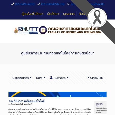
Skip
02-549-4150
02-5494156-58
sciteched@rmutt.ac.th
to
Content
ผู้สนใจเข้าศึกษา
นักศึกษา
บุคลากร
ศิษย์เก่า
ศูนย์บริการและถ่ายทอดเทคโนโลยีการเกษตรบึงบา
Categories
Tags
Authors
Show all