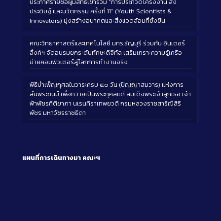
ประกาศรายชื่อผู้มีสิทธิ์เข้าร่วม “การประกวดโครงงาน สิ่ง
ประดิษฐ์ และนวัตกรรม ครั้งที่ 11” (Youth Scientists &
Innovators) มุ่งสร้างอนาคตและสิ่งแวดล้อมที่ยั่งยืน
คณะวิทยาศาสตร์และเทคโนโลยี มทร.ธัญบุรี ร่วมกับ อินเตอร์
ลิ้งค์ฯ จัดอบรมยกระดับทักษะดิจิทัล เสริมเกราะความรู้เครือ
ข่ายคอมพิวเตอร์สู่โลกการทำงานจริง
พิธีบำเพ็ญกุศลในวาระครบ ๕๐ วัน (ปัญญาสมวาร) แห่งการ
สิ้นพระชนม์ เพื่อถวายเป็นพระกุศลแด่ สมเด็จพระเจ้าลูกเธอ เจ้า
ฟ้าพัชรกิติยาภา นเรนทิราเทพยวดี กรมหลวงราชสาริณีสิริ
พัชร มหาวัชรราชธิดา
แผนที่การเดินทางมา
คณะฯ