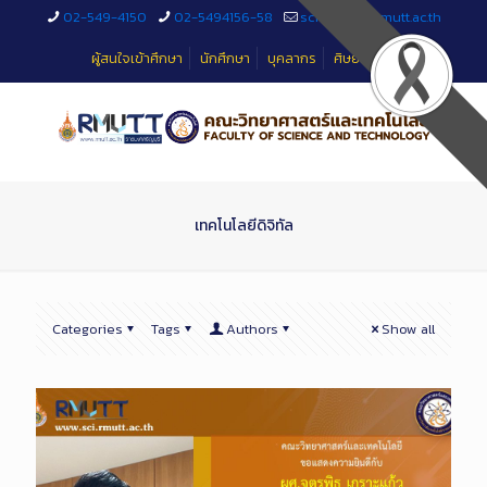
Skip
02-549-4150
02-5494156-58
sciteched@rmutt.ac.th
to
Content
ผู้สนใจเข้าศึกษา
นักศึกษา
บุคลากร
ศิษย์เก่า
เทคโนโลยีดิจิทัล
Categories
Tags
Authors
Show all