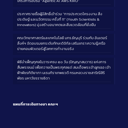
โครงการอบรม “Agentic AI: AWS KIRO”
ประกาศรายชื่อผู้มีสิทธิ์เข้าร่วม “การประกวดโครงงาน สิ่ง
ประดิษฐ์ และนวัตกรรม ครั้งที่ 11” (Youth Scientists &
Innovators) มุ่งสร้างอนาคตและสิ่งแวดล้อมที่ยั่งยืน
คณะวิทยาศาสตร์และเทคโนโลยี มทร.ธัญบุรี ร่วมกับ อินเตอร์
ลิ้งค์ฯ จัดอบรมยกระดับทักษะดิจิทัล เสริมเกราะความรู้เครือ
ข่ายคอมพิวเตอร์สู่โลกการทำงานจริง
พิธีบำเพ็ญกุศลในวาระครบ ๕๐ วัน (ปัญญาสมวาร) แห่งการ
สิ้นพระชนม์ เพื่อถวายเป็นพระกุศลแด่ สมเด็จพระเจ้าลูกเธอ เจ้า
ฟ้าพัชรกิติยาภา นเรนทิราเทพยวดี กรมหลวงราชสาริณีสิริ
พัชร มหาวัชรราชธิดา
แผนที่การเดินทางมา
คณะฯ