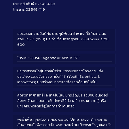
ประชาสัมพันธ์ 02 549 4150
โทรสาร 02 549 4119
ขอแสดงความยินดีกับ นายภูมิพัฒน์ คำหาญ ที่ได้ผลคะแนน
สอบ TOEIC (990) ประจำเดือนกรกฎาคม 2569 Score ระดับ
600
โครงการอบรม “Agentic AI: AWS KIRO”
ประกาศรายชื่อผู้มีสิทธิ์เข้าร่วม “การประกวดโครงงาน สิ่ง
ประดิษฐ์ และนวัตกรรม ครั้งที่ 11” (Youth Scientists &
Innovators) มุ่งสร้างอนาคตและสิ่งแวดล้อมที่ยั่งยืน
คณะวิทยาศาสตร์และเทคโนโลยี มทร.ธัญบุรี ร่วมกับ อินเตอร์
ลิ้งค์ฯ จัดอบรมยกระดับทักษะดิจิทัล เสริมเกราะความรู้เครือ
ข่ายคอมพิวเตอร์สู่โลกการทำงานจริง
พิธีบำเพ็ญกุศลในวาระครบ ๕๐ วัน (ปัญญาสมวาร) แห่งการ
สิ้นพระชนม์ เพื่อถวายเป็นพระกุศลแด่ สมเด็จพระเจ้าลูกเธอ เจ้า