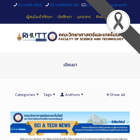
Skip
02-549-4150
02-5494156-58
sciteched@rmutt.ac.th
to
Content
ผู้สนใจเข้าศึกษา
นักศึกษา
บุคลากร
ศิษย์เก่า
เมียนมา
Categories
Tags
Authors
Show all