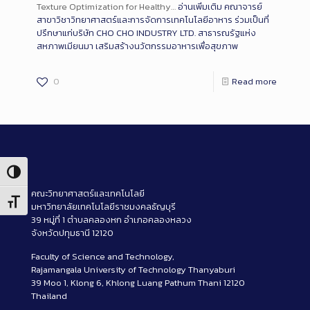
Texture Optimization for Healthy…
อ่านเพิ่มเติม
คณาจารย์
สาขาวิชาวิทยาศาสตร์และการจัดการเทคโนโลยีอาหาร ร่วมเป็นที่
ปรึกษาแก่บริษัท CHO CHO INDUSTRY LTD. สาธารณรัฐแห่ง
สหภาพเมียนมา เสริมสร้างนวัตกรรมอาหารเพื่อสุขภาพ
0
Read more
Toggle High Contrast
คณะวิทยาศาสตร์และเทคโนโลยี
Toggle Font size
มหาวิทยาลัยเทคโนโลยีราชมงคลธัญบุรี
39 หมู่ที่ 1 ตำบลคลองหก อำเภอคลองหลวง
จังหวัดปทุมธานี 12120
Faculty of Science and Technology,
Rajamangala University of Technology Thanyaburi
39 Moo 1, Klong 6, Khlong Luang Pathum Thani 12120
Thailand