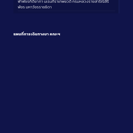
ฟ้าพัชรกิติยาภา นเรนทิราเทพยวดี กรมหลวงราชสาริณีสิริ
พัชร มหาวัชรราชธิดา
แผนที่การเดินทางมา
คณะฯ