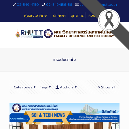
Skip
02-549-4150
02-5494156-58
sciteched@rmutt.ac.th
to
Content
ผู้สนใจเข้าศึกษา
นักศึกษา
บุคลากร
ศิษย์เก่า
แรงบันดาลใจ
Categories
Tags
Authors
Show all