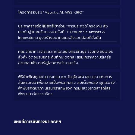
โครงการอบรม “Agentic AI: AWS KIRO”
ประกาศรายชื่อผู้มีสิทธิ์เข้าร่วม “การประกวดโครงงาน สิ่ง
ประดิษฐ์ และนวัตกรรม ครั้งที่ 11” (Youth Scientists &
Innovators) มุ่งสร้างอนาคตและสิ่งแวดล้อมที่ยั่งยืน
คณะวิทยาศาสตร์และเทคโนโลยี มทร.ธัญบุรี ร่วมกับ อินเตอร์
ลิ้งค์ฯ จัดอบรมยกระดับทักษะดิจิทัล เสริมเกราะความรู้เครือ
ข่ายคอมพิวเตอร์สู่โลกการทำงานจริง
พิธีบำเพ็ญกุศลในวาระครบ ๕๐ วัน (ปัญญาสมวาร) แห่งการ
สิ้นพระชนม์ เพื่อถวายเป็นพระกุศลแด่ สมเด็จพระเจ้าลูกเธอ เจ้า
ฟ้าพัชรกิติยาภา นเรนทิราเทพยวดี กรมหลวงราชสาริณีสิริ
พัชร มหาวัชรราชธิดา
แผนที่การเดินทางมา
คณะฯ