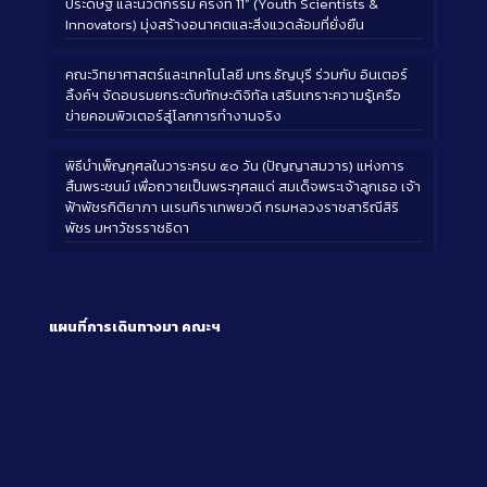
ประดิษฐ์ และนวัตกรรม ครั้งที่ 11” (Youth Scientists &
Innovators) มุ่งสร้างอนาคตและสิ่งแวดล้อมที่ยั่งยืน
คณะวิทยาศาสตร์และเทคโนโลยี มทร.ธัญบุรี ร่วมกับ อินเตอร์
ลิ้งค์ฯ จัดอบรมยกระดับทักษะดิจิทัล เสริมเกราะความรู้เครือ
ข่ายคอมพิวเตอร์สู่โลกการทำงานจริง
พิธีบำเพ็ญกุศลในวาระครบ ๕๐ วัน (ปัญญาสมวาร) แห่งการ
สิ้นพระชนม์ เพื่อถวายเป็นพระกุศลแด่ สมเด็จพระเจ้าลูกเธอ เจ้า
ฟ้าพัชรกิติยาภา นเรนทิราเทพยวดี กรมหลวงราชสาริณีสิริ
พัชร มหาวัชรราชธิดา
แผนที่การเดินทางมา
คณะฯ