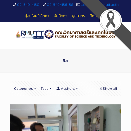
Skip
02-549-4150
02-5494156-58
sciteched@rmutt.ac.th
to
Content
ผู้สนใจเข้าศึกษา
นักศึกษา
บุคลากร
ศิษย์เก่า
5ส
Categories
Tags
Authors
Show all