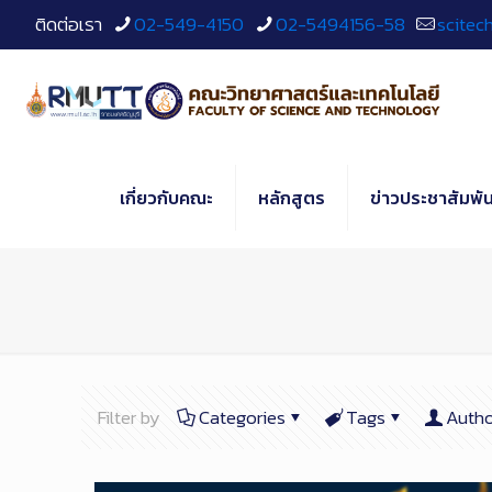
Skip
ติดต่อเรา
02-549-4150
02-5494156-58
scitec
to
Content
เกี่ยวกับคณะ
หลักสูตร
ข่าวประชาสัมพัน
Filter by
Categories
Tags
Autho