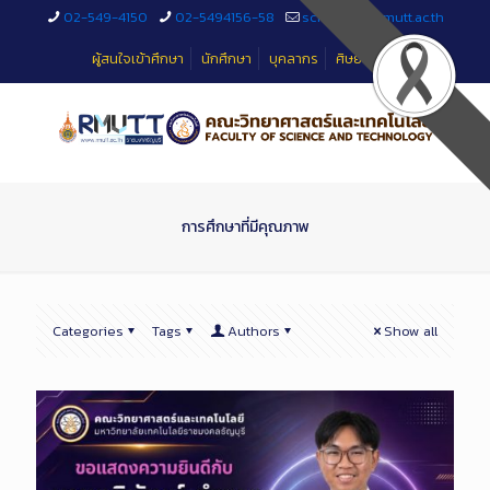
Skip
02-549-4150
02-5494156-58
sciteched@rmutt.ac.th
to
Content
ผู้สนใจเข้าศึกษา
นักศึกษา
บุคลากร
ศิษย์เก่า
การศึกษาที่มีคุณภาพ
Categories
Tags
Authors
Show all