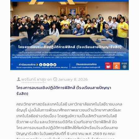
พจรินทร์ ผาสุข
on
January 8, 2026
โครงการอบรมเชิงปฏิบัติการฟิสิกส์ (โรงเรียนสายปัญญา
รังสิต)
คณะวิทยาศาสตร์และเทคโนโลยี มหาวิทยาลัยเทคโนโลยีราชมงคล
ธัญบุรี มุ่งมั่นในการพัฒนาศักยภาพเยาวชนด้านวิทยาศาสตร์และ
เทคโนโลยีอย่างต่อเนื่อง โดยศูนย์ความเป็นเลิศด้านเทคโนโลยี
ชีวภาพ-นาโน และนวัตกรรมดิจิทัล ร่วมกับสาขาวิชาฟิสิกส์ จัด
โครงการอบรมเชิงปฏิบัติการฟิสิกส์ให้แก่นักเรียนโรงเรียนสาย
ปัญญารังสิต ในวันพฤหัสบดีที่ 8 มกราคม พ.ศ. 2569 ณ คณะ