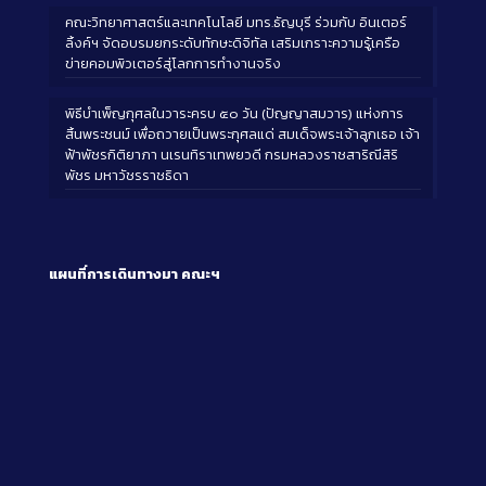
คณะวิทยาศาสตร์และเทคโนโลยี มทร.ธัญบุรี ร่วมกับ อินเตอร์
ลิ้งค์ฯ จัดอบรมยกระดับทักษะดิจิทัล เสริมเกราะความรู้เครือ
ข่ายคอมพิวเตอร์สู่โลกการทำงานจริง
พิธีบำเพ็ญกุศลในวาระครบ ๕๐ วัน (ปัญญาสมวาร) แห่งการ
สิ้นพระชนม์ เพื่อถวายเป็นพระกุศลแด่ สมเด็จพระเจ้าลูกเธอ เจ้า
ฟ้าพัชรกิติยาภา นเรนทิราเทพยวดี กรมหลวงราชสาริณีสิริ
พัชร มหาวัชรราชธิดา
แผนที่การเดินทางมา
คณะฯ