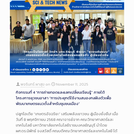
พจรินทร์ ผาสุข
on
November 11, 2025
กิจกรรมที่ 4 “การถ่ายทอดและแลกเปลี่ยนเรียนรู้” ภายใต้
โครงการยุวชนอาสา “การประยุกต์ใช้งานสมองกลฝังตัวเพื่อ
พัฒนาเกษตรแนวตั้งสำหรับชุมชนเมือง”
ปลูกไอเดีย “เกษตรอัจฉริยะ” เสริมพลังเยาวชน สู่เมืองยั่งยืน! เมื่อ
วันที่ 8 พฤศจิกายน 2568 คณาจารย์จาก คณะวิทยาศาสตร์และ
เทคโนโลยี มหาวิทยาลัยเทคโนโลยีราชมงคลธัญบุรี นำโดย
ผศ.ดร.นิพัทธ์ จงสวัสดิ์ คณบดีคณะวิทยาศาสตร์และเทคโนโลยี ได้