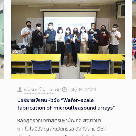
พจรินทร์ ผาสุข
on
July 15, 2023
บรรยายพิเศษหัวข้อ “Wafer-scale
fabrication of microulteasound arrays”
หลักสูตรวิทยาศาสตรมหาบัณฑิต สาขาวิชา
เทคโนโลยีวัสดุและนวัตกรรม สังกัดสาขาวิชา