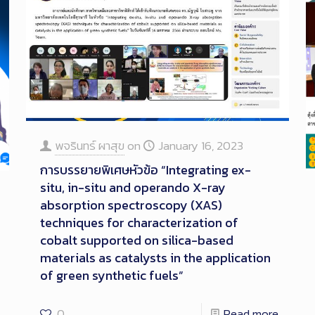
พจรินทร์ ผาสุข
on
January 16, 2023
การบรรยายพิเศษหัวข้อ “Integrating ex-
situ, in-situ and operando X-ray
absorption spectroscopy (XAS)
techniques for characterization of
cobalt supported on silica-based
materials as catalysts in the application
of green synthetic fuels”
0
Read more