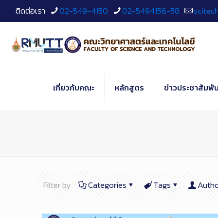
Skip
ติดต่อเรา
02-549-4150
02-5494156-58
scitec
to
Content
เกี่ยวกับคณะ
หลักสูตร
ข่าวประชาสัมพัน
Filter by
Categories
Tags
Autho