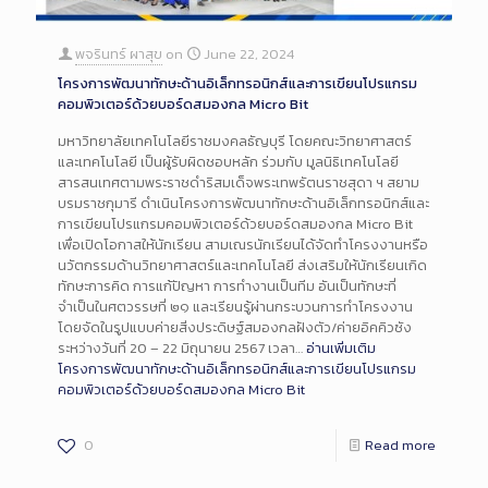
พจรินทร์ ผาสุข
on
June 22, 2024
โครงการพัฒนาทักษะด้านอิเล็กทรอนิกส์และการเขียนโปรแกรม
คอมพิวเตอร์ด้วยบอร์ดสมองกล Micro Bit
มหาวิทยาลัยเทคโนโลยีราชมงคลธัญบุรี โดยคณะวิทยาศาสตร์
และเทคโนโลยี เป็นผู้รับผิดชอบหลัก ร่วมกับ มูลนิธิเทคโนโลยี
สารสนเทศตามพระราชดำริสมเด็จพระเทพรัตนราชสุดา ฯ สยาม
บรมราชกุมารี ดำเนินโครงการพัฒนาทักษะด้านอิเล็กทรอนิกส์และ
การเขียนโปรแกรมคอมพิวเตอร์ด้วยบอร์ดสมองกล Micro Bit
เพื่อเปิดโอกาสให้นักเรียน สามเณรนักเรียนได้จัดทำโครงงานหรือ
นวัตกรรมด้านวิทยาศาสตร์และเทคโนโลยี ส่งเสริมให้นักเรียนเกิด
ทักษะการคิด การแก้ปัญหา การทำงานเป็นทีม อันเป็นทักษะที่
จำเป็นในศตวรรษที่ ๒๑ และเรียนรู้ผ่านกระบวนการทำโครงงาน
โดยจัดในรูปแบบค่ายสิ่งประดิษฐ์สมองกลฝังตัว/ค่ายอิคคิวซัง
ระหว่างวันที่ 20 – 22 มิถุนายน 2567 เวลา…
อ่านเพิ่มเติม
โครงการพัฒนาทักษะด้านอิเล็กทรอนิกส์และการเขียนโปรแกรม
คอมพิวเตอร์ด้วยบอร์ดสมองกล Micro Bit
0
Read more