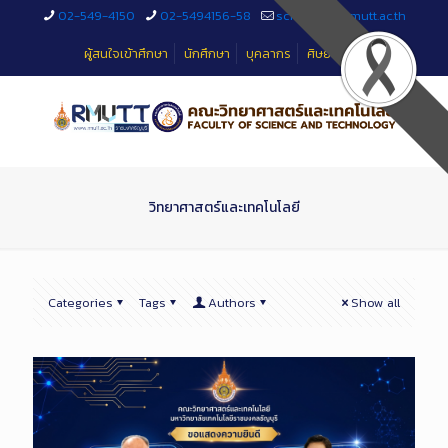
Skip
02-549-4150
02-5494156-58
sciteched@rmutt.ac.th
to
Content
ผู้สนใจเข้าศึกษา
นักศึกษา
บุคลากร
ศิษย์เก่า
วิทยาศาสตร์และเทคโนโลยี
Categories
Tags
Authors
Show all