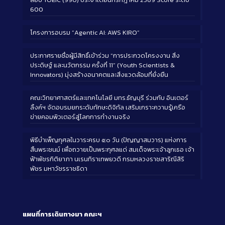
600
โครงการอบรม “Agentic AI: AWS KIRO”
ประกาศรายชื่อผู้มีสิทธิ์เข้าร่วม “การประกวดโครงงาน สิ่ง
ประดิษฐ์ และนวัตกรรม ครั้งที่ 11” (Youth Scientists &
Innovators) มุ่งสร้างอนาคตและสิ่งแวดล้อมที่ยั่งยืน
คณะวิทยาศาสตร์และเทคโนโลยี มทร.ธัญบุรี ร่วมกับ อินเตอร์
ลิ้งค์ฯ จัดอบรมยกระดับทักษะดิจิทัล เสริมเกราะความรู้เครือ
ข่ายคอมพิวเตอร์สู่โลกการทำงานจริง
พิธีบำเพ็ญกุศลในวาระครบ ๕๐ วัน (ปัญญาสมวาร) แห่งการ
สิ้นพระชนม์ เพื่อถวายเป็นพระกุศลแด่ สมเด็จพระเจ้าลูกเธอ เจ้า
ฟ้าพัชรกิติยาภา นเรนทิราเทพยวดี กรมหลวงราชสาริณีสิริ
พัชร มหาวัชรราชธิดา
แผนที่การเดินทางมา
คณะฯ